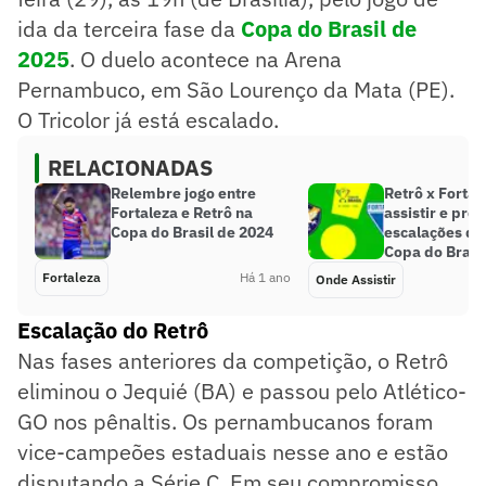
ida da terceira fase da
Copa do Brasil de
2025
. O duelo acontece na Arena
Pernambuco, em São Lourenço da Mata (PE).
O Tricolor já está escalado.
RELACIONADAS
Relembre jogo entre
Retrô x Fortal
Fortaleza e Retrô na
assistir e pro
Copa do Brasil de 2024
escalações do
Copa do Brasi
Fortaleza
Há 1 ano
Onde Assistir
Escalação do Retrô
Nas fases anteriores da competição, o Retrô
eliminou o Jequié (BA) e passou pelo Atlético-
GO nos pênaltis. Os pernambucanos foram
vice-campeões estaduais nesse ano e estão
disputando a Série C. Em seu compromisso