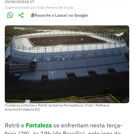
29/04/2025
18:17
Supervisionado
por
Esaú Pereira de Souza
Favorite o Lance! no Google
Fortaleza enfrenta o Retrô na Arena Pernambuco (Foto: Matheus
Amorim/Fortaleza EC)
Retrô e
Fortaleza
se enfrentam nesta terça-
feira (29), às 19h (de Brasília), pelo jogo de