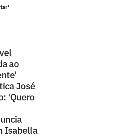
tar'
vel
da ao
nte'
tica José
o: 'Quero
nuncia
m Isabella