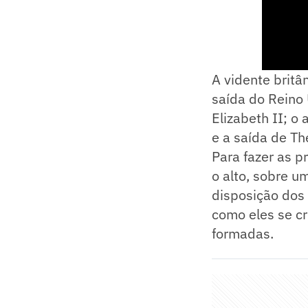
A vidente britân
saída do Reino 
Elizabeth II; o
e a saída de Th
Para fazer as p
o alto, sobre u
disposição dos 
como eles se c
formadas.