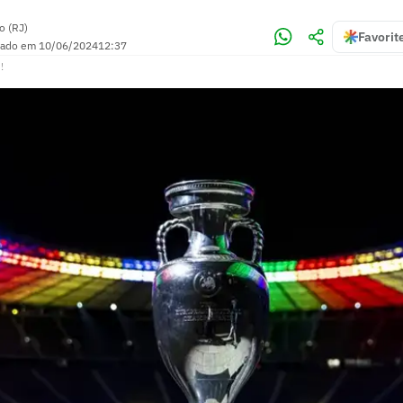
o (RJ)
Favorit
zado em
10/06/2024
12:37
!