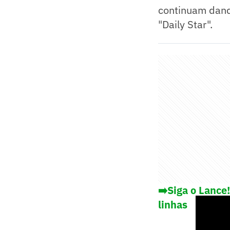
continuam dando
"Daily Star".
➡️Siga o Lance
linhas