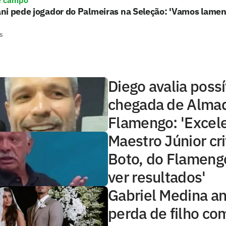
e campo
ni pede jogador do Palmeiras na Seleção: 'Vamos lamen
s
Diego avalia possí
chegada de Alma
Flamengo: 'Excele
Maestro Júnior cri
Boto, do Flameng
ver resultados'
Gabriel Medina a
perda de filho co