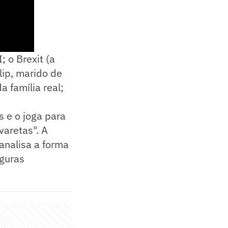
; o Brexit (a
lip, marido de
 família real;
s e o joga para
varetas". A
 analisa a forma
iguras