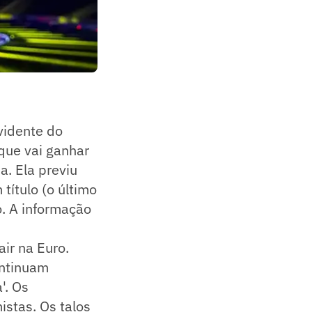
vidente do
que vai ganhar
. Ela previu
título (o último
. A informação
ir na Euro.
ontinuam
'. Os
istas. Os talos