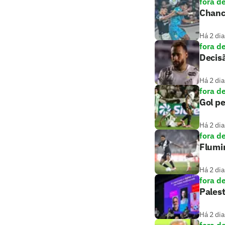
fora d
Chance
Há 2 dia
fora d
Decis
Há 2 dia
fora d
Gol pe
Há 2 dia
fora d
Flumi
Há 2 dia
fora d
Palest
Há 2 dia