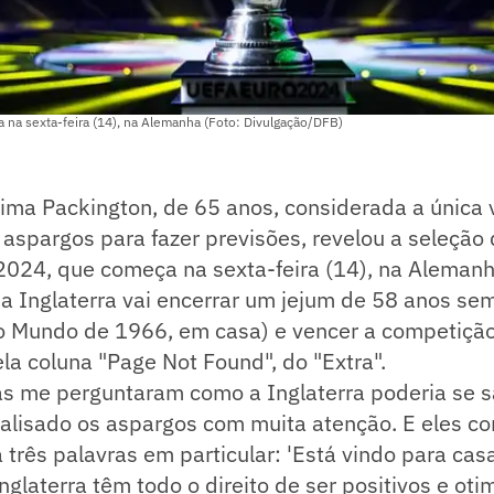
na sexta-feira (14), na Alemanha (Foto: Divulgação/DFB)
ima Packington, de 65 anos, considerada a única 
spargos para fazer previsões, revelou a seleção 
024, que começa na sexta-feira (14), na Alemanha
a Inglaterra vai encerrar um jejum de 58 anos sem 
do Mundo de 1966, em casa) e vencer a competição
ela coluna "Page Not Found", do "Extra".
s me perguntaram como a Inglaterra poderia se sa
nalisado os aspargos com muita atenção. E eles c
três palavras em particular: 'Está vindo para casa
nglaterra têm todo o direito de ser positivos e otim