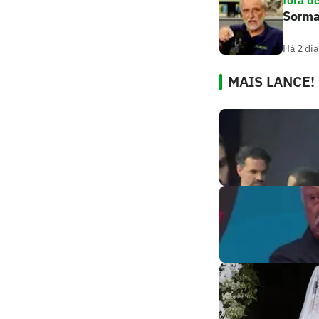
fora d
Sorma
Há 2 dia
MAIS LANCE!