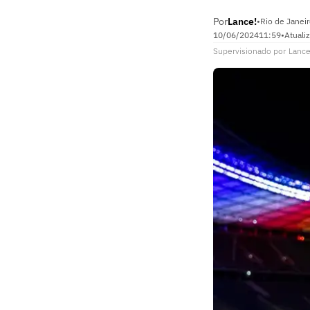
Por
Lance!
•
Rio de Janeir
10/06/2024
11:59
•
Atuali
Supervisionado
por
Lance