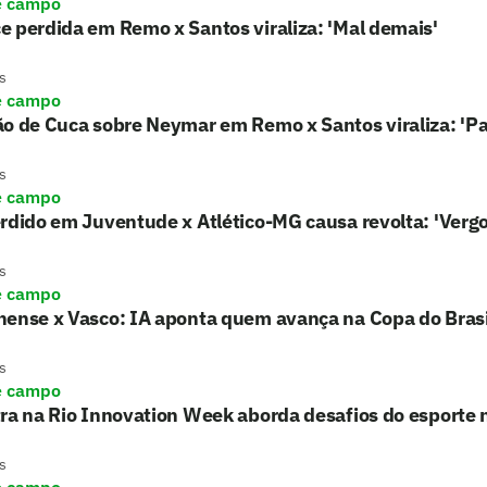
e campo
 perdida em Remo x Santos viraliza: 'Mal demais'
s
e campo
ão de Cuca sobre Neymar em Remo x Santos viraliza: 'P
s
e campo
rdido em Juventude x Atlético-MG causa revolta: 'Verg
s
e campo
nense x Vasco: IA aponta quem avança na Copa do Brasi
s
e campo
ra na Rio Innovation Week aborda desafios do esporte 
s