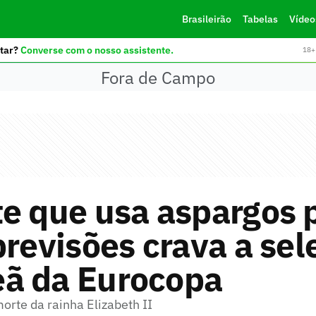
Brasileirão
Tabelas
Vídeo
tar?
Converse com o nosso assistente.
18+ 
Fora de Campo
e que usa aspargos 
previsões crava a se
ã da Eurocopa
orte da rainha Elizabeth II