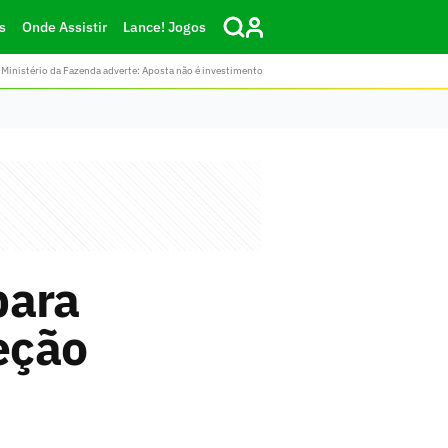
s
Onde Assistir
Lance! Jogos
Ministério da Fazenda adverte: Aposta não é investimento
para
leção