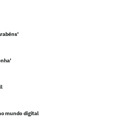
arabéns'
onha'
l
no mundo digital