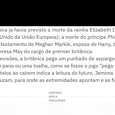
ica ja havia previsto a morte da rainha Elizabeth II
Unido da União Europeia); a morte do príncipe Phi
 afastamento de Meghan Markle, esposa de Harry, da
eresa May do cargo de premier britânica.
revisões, a britânica pega um punhado de aspargo
m pano ou uma toalha, como se fosse o jogo "pega 
talos ao caírem indica a leitura do futuro. Jemima
ruzam, para onde as extremidades apontam e as f
CONTINUA
APÓS A
PUBLICIDADE