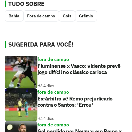
TUDO SOBRE
Bahia
Fora de campo
Gols
Grêmio
SUGERIDA PARA VOCÊ!
fora de campo
Fluminense x Vasco: vidente prevê
jogo difícil no clássico carioca
Há 4 dias
fora de campo
Ex-árbitro vê Remo prejudicado
contra o Santos: 'Errou'
Há 4 dias
fora de campo
Gol perdido por Neymar em Remo x