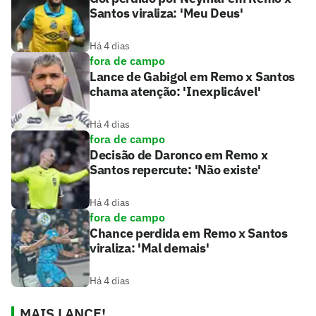
Santos viraliza: 'Meu Deus'
Há 4 dias
fora de campo
Lance de Gabigol em Remo x Santos
chama atenção: 'Inexplicável'
Há 4 dias
fora de campo
Decisão de Daronco em Remo x
Santos repercute: 'Não existe'
Há 4 dias
fora de campo
Chance perdida em Remo x Santos
viraliza: 'Mal demais'
Há 4 dias
MAIS LANCE!