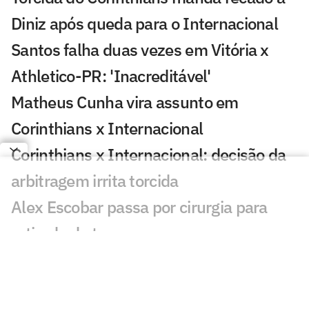
Diniz após queda para o Internacional
Santos falha duas vezes em Vitória x
Athletico-PR: 'Inacreditável'
Matheus Cunha vira assunto em
Corinthians x Internacional
Corinthians x Internacional: decisão da
arbitragem irrita torcida
Alex Escobar passa por cirurgia para
retirada de tumor
Em meio à renovação, Memphis
acompanha Corinthians x Inter na Neo