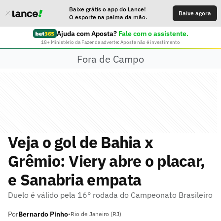
Baixe grátis o app do Lance!
Baixe agora
O esporte na palma da mão.
Ajuda com Aposta?
Fale com o assistente.
18+ Ministério da Fazenda adverte: Aposta não é investimento
Fora de Campo
Veja o gol de Bahia x
Grêmio: Viery abre o placar,
e Sanabria empata
Duelo é válido pela 16° rodada do Campeonato Brasileiro
Por
Bernardo Pinho
•
Rio de Janeiro (RJ)