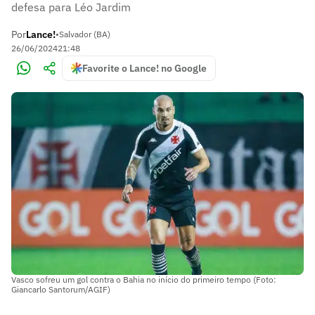
defesa para Léo Jardim
Por
Lance!
•
Salvador (BA)
26/06/2024
21:48
Favorite o Lance! no Google
Vasco sofreu um gol contra o Bahia no início do primeiro tempo (Foto:
Giancarlo Santorum/AGIF)