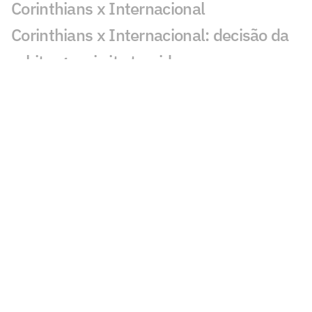
Corinthians x Internacional
Corinthians x Internacional: decisão da
arbitragem irrita torcida
Alex Escobar passa por cirurgia para
retirada de tumor
Em meio à renovação, Memphis
acompanha Corinthians x Inter na Neo
Química Arena
Sportv e Ge TV detalham cobertura da
etapa da WSL de Teahupo'o
ESPN celebra 10 anos do The Ocho com
mais de 70 horas de esportes inusitados