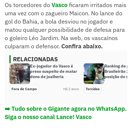
Os torcedores do
Vasco
ficaram irritados mais
uma vez com o zagueiro Maicon. No lance do
gol do Bahia, a bola desviou no jogador e
matou qualquer possibilidade de defesa para
o goleiro Léo Jardim. Na web, os vascaínos
culparam o defensor.
Confira abaixo.
RELACIONADAS
Ex-jogador do Vasco é
Ranking de pú
preso suspeito de matar
Brasileirão 20
dono de joalheria
posição do se
Fora de Campo
Há 2 anos
Torcidas
➡️ Tudo sobre o Gigante agora no WhatsApp.
Siga o nosso canal Lance! Vasco