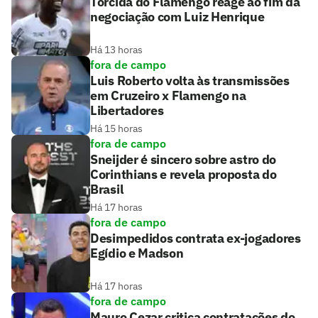
Torcida do Flamengo reage ao fim da
negociação com Luiz Henrique
Há 13 horas
fora de campo
Luis Roberto volta às transmissões
em Cruzeiro x Flamengo na
Libertadores
Há 15 horas
fora de campo
Sneijder é sincero sobre astro do
Corinthians e revela proposta do
Brasil
Há 17 horas
fora de campo
Desimpedidos contrata ex-jogadores
Egídio e Madson
Há 17 horas
fora de campo
Mauro Cezar critica contratações do