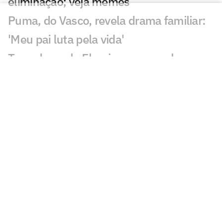
eliminação; veja memes
Puma, do Vasco, revela drama familiar:
'Meu pai luta pela vida'
Torcedores do Fluminense mandam
recado a Zubeldía: 'Constrangedor'
Decisão de Wilton em Fluminense x
Vasco revolta: 'Sem critério'
Decisão da arbitragem em Fortaleza x
Palmeiras choca: 'Claríssimo'
Torcedores enxergam falha de Fábio em
gol do Vasco: 'Feia'
Golaço de Brenner em Fluminense x