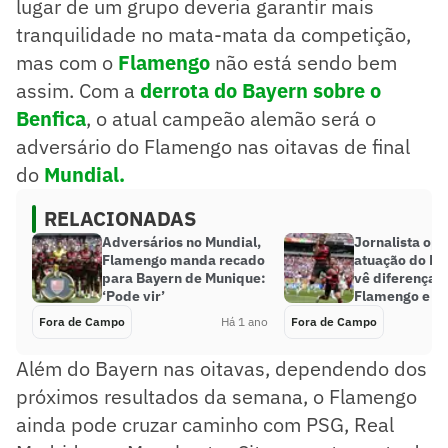
lugar de um grupo deveria garantir mais
tranquilidade no mata-mata da competição,
mas com o
Flamengo
não está sendo bem
assim. Com a
derrota do Bayern sobre o
Benfica
, o atual campeão alemão será o
adversário do Flamengo nas oitavas de final
do
Mundial.
RELACIONADAS
Adversários no Mundial,
Jornalista opi
Flamengo manda recado
atuação do Ba
para Bayern de Munique:
vê diferença e
‘Pode vir’
Flamengo e Ch
Fora de Campo
Há 1 ano
Fora de Campo
Além do Bayern nas oitavas, dependendo dos
próximos resultados da semana, o Flamengo
ainda pode cruzar caminho com PSG, Real