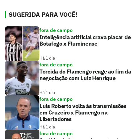
SUGERIDA PARA VOCÊ!
fora de campo
Inteligência artificial crava placar de
Botafogo x Fluminense
Há 1 dia
fora de campo
Torcida do Flamengo reage ao fim da
negociação com Luiz Henrique
Há 1 dia
fora de campo
Luis Roberto volta às transmissões
em Cruzeiro x Flamengo na
Libertadores
Há 1 dia
fora de campo