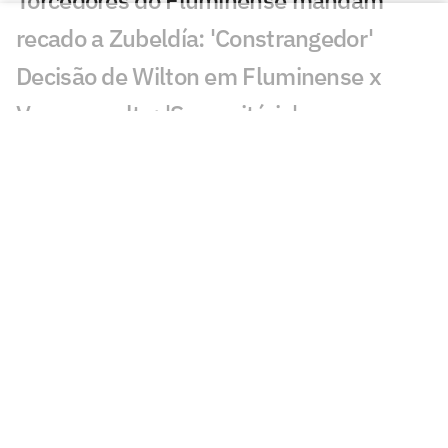
recado a Zubeldía: 'Constrangedor'
Decisão de Wilton em Fluminense x
Vasco revolta: 'Sem critério'
Decisão da arbitragem em Fortaleza x
Palmeiras choca: 'Claríssimo'
Torcedores enxergam falha de Fábio em
gol do Vasco: 'Feia'
Golaço de Brenner em Fluminense x
Vasco assusta torcedores: 'Lei do ex'
Veja gols em Fluminense x Vasco: Puma
garante classificação do cruz-maltino