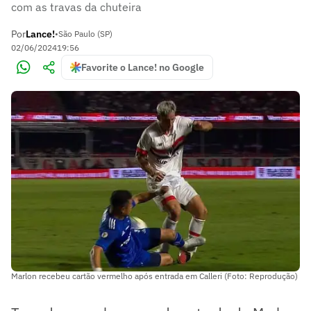
com as travas da chuteira
Por
Lance!
•
São Paulo (SP)
02/06/2024
19:56
Favorite o Lance! no Google
Marlon recebeu cartão vermelho após entrada em Calleri (Foto: Reprodução)