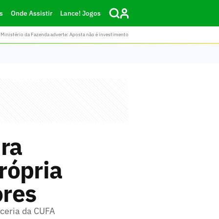
s
Onde Assistir
Lance! Jogos
Ministério da Fazenda adverte: Aposta não é investimento
dra
rópria
ores
rceria da CUFA