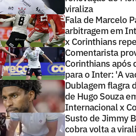
viraliza
Fala de Marcelo P
arbitragem em Int
x Corinthians rep
Comentarista pro
Corinthians após 
para o Inter: 'A va
Dublagem flagra 
de Hugo Souza e
Internacional x Co
Susto de Jimmy B
cobra volta a viral