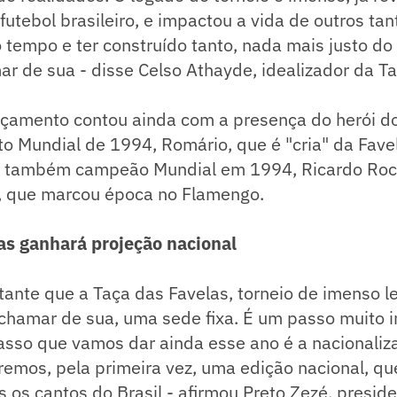
futebol brasileiro, e impactou a vida de outros tan
 tempo e ter construído tanto, nada mais justo do
r de sua - disse Celso Athayde, idealizador da Ta
nçamento contou ainda com a presença do herói d
o Mundial de 1994, Romário, que é "cria" da Fave
o também campeão Mundial em 1994, Ricardo Roc
n, que marcou época no Flamengo.
as ganhará projeção nacional
tante que a Taça das Favelas, torneio de imenso l
chamar de sua, uma sede fixa. É um passo muito 
asso que vamos dar ainda esse ano é a nacionaliz
remos, pela primeira vez, uma edição nacional, qu
s os cantos do Brasil - afirmou Preto Zezé, presid