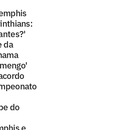
Memphis
inthians:
antes?'
e da
chama
amengo'
acordo
campeonato
be do
mphis e