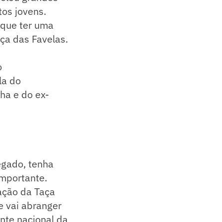
tos jovens.
 que ter uma
ça das Favelas.
o
la do
ha e do ex-
egado, tenha
importante.
ação da Taça
e vai abranger
ente nacional da