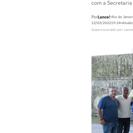
com a Secretaria
Por
Lance!
•
Rio de Janeir
12/03/2022
19:24
•
Atuali
Supervisionado
por
Lance