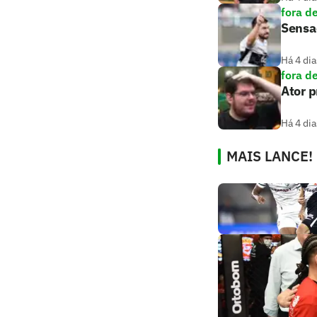
fora d
Sensaç
Há 4 dia
fora d
Ator 
Há 4 dia
MAIS LANCE!