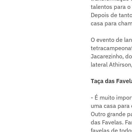
talentos para o 
Depois de tanto
casa para chama
O evento de la
tetracampeonat
Jacarezinho, d
lateral Athirso
Taça das Favel
- É muito impor
uma casa para 
Outro grande p
das Favelas. Fa
favelas de todo