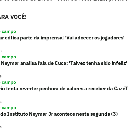
RA VOCÊ!
e campo
 critica parte da imprensa: 'Vai adoecer os jogadores'
s
e campo
 Neymar analisa fala de Cuca: 'Talvez tenha sido infeliz'
s
e campo
o tenta reverter penhora de valores a receber da Cazé
s
e campo
 do Instituto Neymar Jr acontece nesta segunda (3)
s