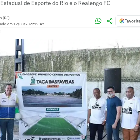
 Estadual de Esporte do Rio e o Realengo FC
o (RJ)
Favorit
zado em
12/03/2022
19:47
!