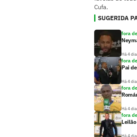
Cufa.
SUGERIDA PA
fora d
Neymar
Há 4 dia
fora d
Pai de
Há 4 dia
fora d
Romári
Há 4 dia
fora d
Leilão
Há 4 dia