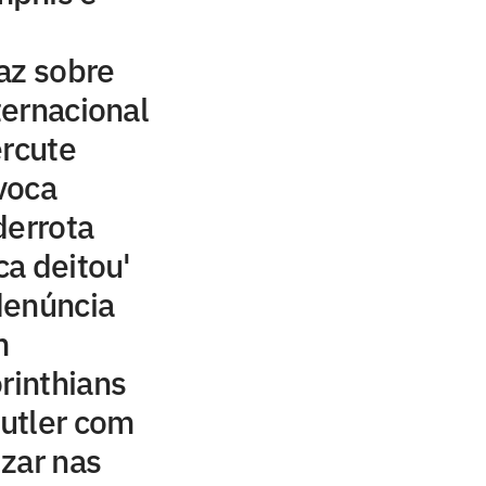
az sobre
ernacional
ercute
voca
derrota
ca deitou'
denúncia
m
rinthians
utler com
izar nas