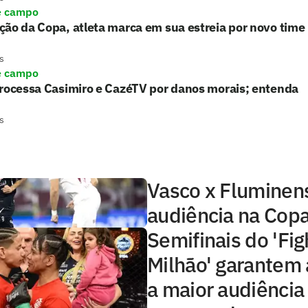
e campo
ão da Copa, atleta marca em sua estreia por novo time
s
e campo
processa Casimiro e CazéTV por danos morais; entenda
s
Vasco x Fluminens
audiência na Copa
Semifinais do 'Fig
Milhão' garantem 
a maior audiência