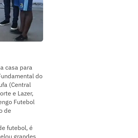
ma casa para
a Fundamental do
ufa (Central
orte e Lazer,
lengo Futebol
o de
e futebol, é
velou grandes