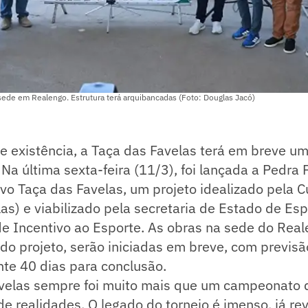
sede em Realengo. Estrutura terá arquibancadas (Foto: Douglas Jacó)
e existência, a Taça das Favelas terá em breve u
Na última sexta-feira (11/3), foi lançada a Pedr
vo Taça das Favelas, um projeto idealizado pela C
as) e viabilizado pela secretaria de Estado de Esp
de Incentivo ao Esporte. As obras na sede do Rea
 do projeto, serão iniciadas em breve, com previsã
e 40 dias para conclusão.
avelas sempre foi muito mais que um campeonato d
e realidades. O legado do torneio é imenso, já re