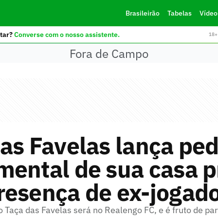
Brasileirão
Tabelas
Vídeo
tar?
Converse com o nosso assistente.
18+ 
Fora de Campo
as Favelas lança pe
ental de sua casa p
resença de ex-jogad
o Taça das Favelas será no Realengo FC, e é fruto de pa