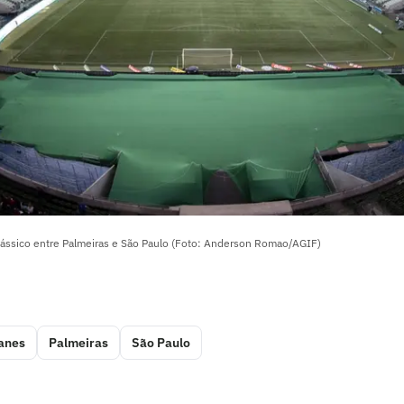
clássico entre Palmeiras e São Paulo (Foto: Anderson Romao/AGIF)
anes
Palmeiras
São Paulo