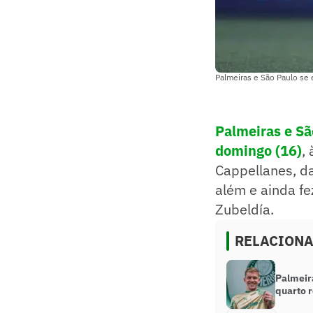
Palmeiras e São Paulo se 
Palmeiras e Sã
domingo (16)
,
Cappellanes, da 
além e ainda f
Zubeldía.
RELACION
Palmeir
quarto 