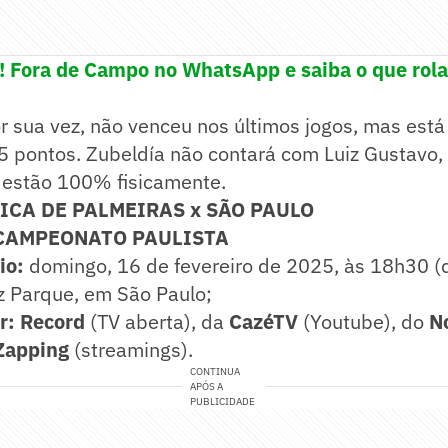
e! Fora de Campo no WhatsApp e saiba o que rola
r sua vez, não venceu nos últimos jogos, mas está
5 pontos. Zubeldía não contará com Luiz Gustavo,
 estão 100% fisicamente.
ICA DE PALMEIRAS x SÃO PAULO
 CAMPEONATO PAULISTA
io:
domingo, 16 de fevereiro de 2025, às 18h30 (de
z Parque, em São Paulo;
r:
Record
(TV aberta), da
CazéTV
(Youtube), do
N
apping
(streamings).
CONTINUA
APÓS A
PUBLICIDADE