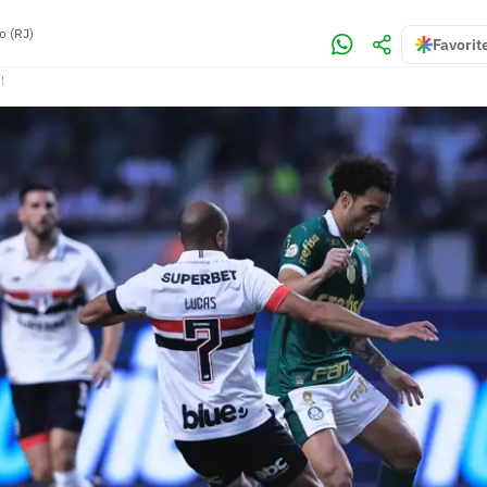
o (RJ)
Favorit
!