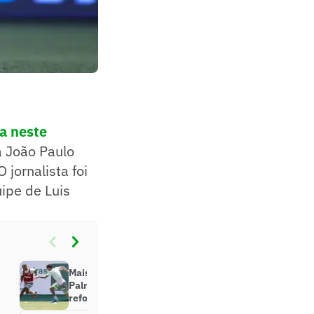
a neste
a João Paulo
 jornalista foi
ipe de Luis
Mais uma dobradinha com
Palmeiras: Atlético-MG anuncia
reforço na lateral