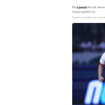
Por
Lance!
•
Rio de Janeir
15/02/2025
07:10
Supervisionado
por
Lance