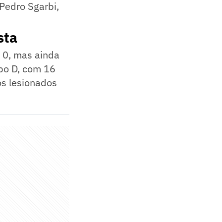
 Pedro Sgarbi,
sta
a 0, mas ainda
upo D, com 16
os lesionados