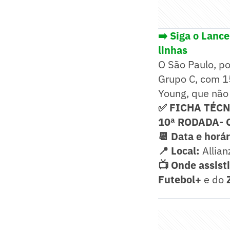
➡️ Siga o Lanc
linhas
O São Paulo, po
Grupo C, com 1
Young, que não
✅ FICHA TÉCN
10ª RODADA-
📆 Data e horár
📍 Local:
Allian
📺 Onde assisti
Futebol+
e do
Z