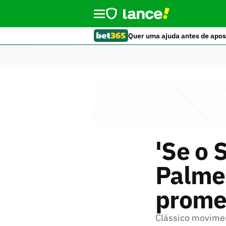
Quer uma ajuda antes de apos
'Se o 
Palme
promet
Clássico movimen