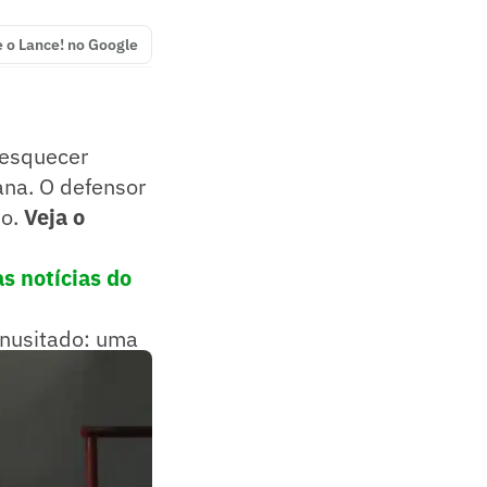
e o Lance! no Google
 esquecer
ana. O defensor
po.
Veja o
s notícias do
inusitado: uma