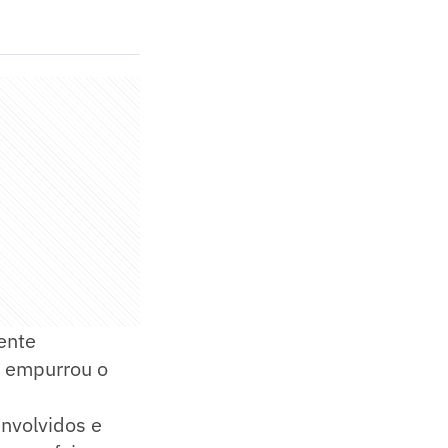
ente
r empurrou o
envolvidos e