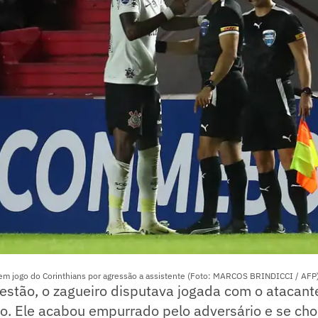
 em jogo do Corinthians por agressão a assistente (Foto: MARCOS BRINDICCI / AFP
stão, o zagueiro disputava jogada com o atacante
po. Ele acabou empurrado pelo adversário e se ch