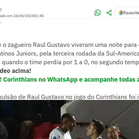
P)
Favorit
zado em
24/04/2024
01:40
!
e o zagueiro Raul Gustavo viveram uma noite para
tinos Juniors, pela terceira rodada da Sul-Americ
 quando o time perdia por 1 a 0, no segundo tem
deo acima!
e! Corinthians no WhatsApp e acompanhe todas a
ulsão de Raul Gustavo no jogo do Corinthians foi 
ndeira.