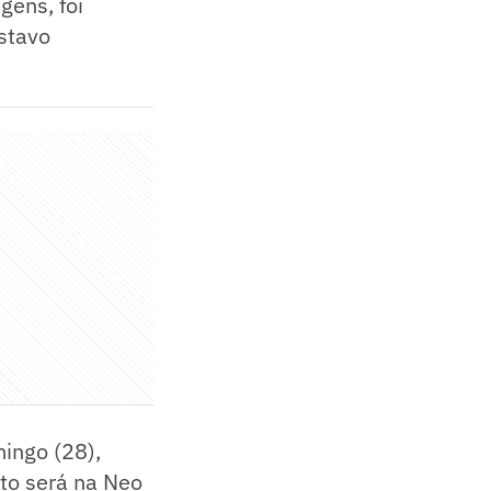
gens, foi
stavo
mingo (28),
nto será na Neo