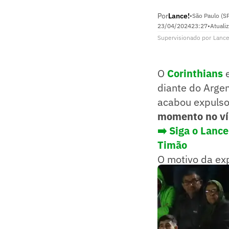
Por
Lance!
•
São Paulo (S
23/04/2024
23:27
•
Atuali
Supervisionado
por
Lance
O
Corinthians
diante do Argen
acabou expulso
momento no ví
➡️ Siga o Lanc
Timão
O motivo da exp
agressão ao ba