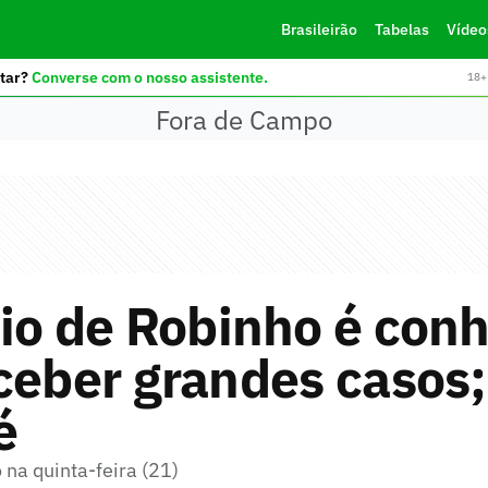
Brasileirão
Tabelas
Vídeo
tar?
Converse com o nosso assistente.
18+ 
Fora de Campo
io de Robinho é con
ceber grandes casos;
é
 na quinta-feira (21)