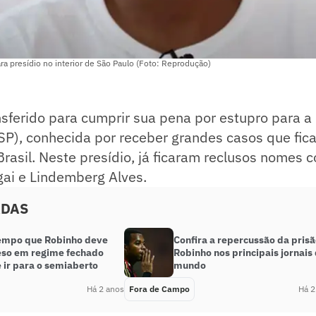
ara presídio no interior de São Paulo (Foto: Reprodução)
nsferido para cumprir sua pena por estupro para a 
P), conhecida por receber grandes casos que fic
rasil. Neste presídio, já ficaram reclusos nomes
gai e Lindemberg Alves.
ADAS
tempo que Robinho deve
Confira a repercussão da pris
reso em regime fechado
Robinho nos principais jornais
 ir para o semiaberto
mundo
Há 2 anos
Fora de Campo
Há 2