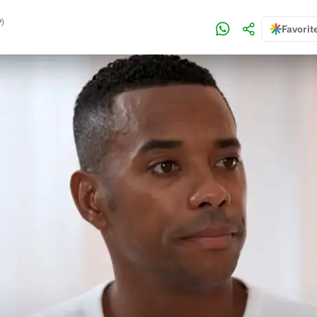
P)
Favorit