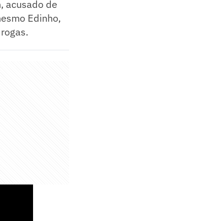
m, acusado de
 mesmo Edinho,
drogas.