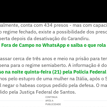
vidido em um pavilhão direcionado para o regime 
ualmente, conta com 434 presos - mas com capac
 regime fechado, existe a possibilidade dos pres
berta depois da desativação do Carandiru.
! Fora de Campo no WhatsApp e saiba o que rola 
ssar cerca de três anos e meio na prisão para ter 
pena para o regime semiaberto. A informação é do
so na noite quinta-feira (21) pela Polícia Federal
nos pelo estupro de uma mulher na Itália, após o
al negar o habeas corpus pedido pela defesa. O 
dido pela Justiça Federal de Santos.
CONTINUA
APÓS A
PUBLICIDADE