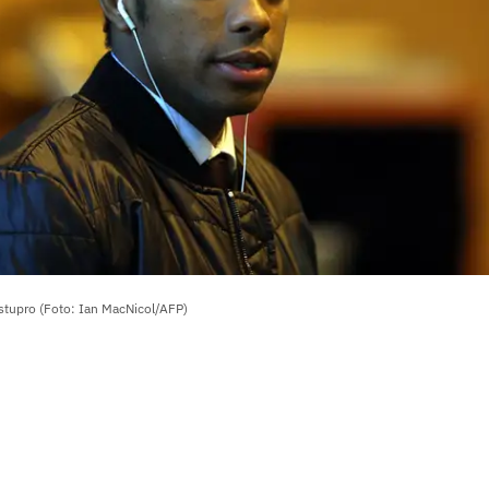
stupro (Foto: Ian MacNicol/AFP)