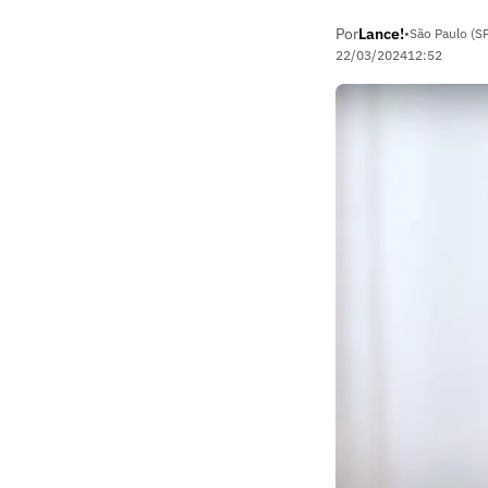
Por
Lance!
•
São Paulo (S
22/03/2024
12:52