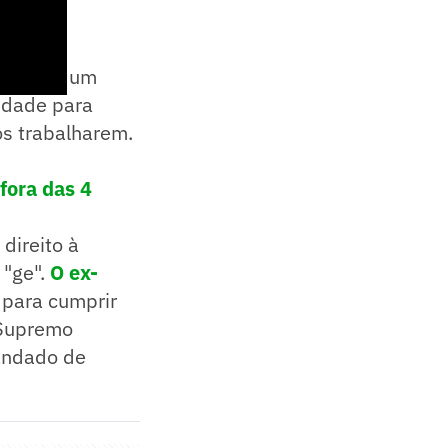
aberto e um
idade para
os trabalharem.
fora das 4
direito à
 "ge".
O ex-
para cumprir
 Supremo
mandado de