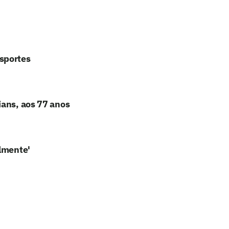
sportes
ians, aos 77 anos
almente'