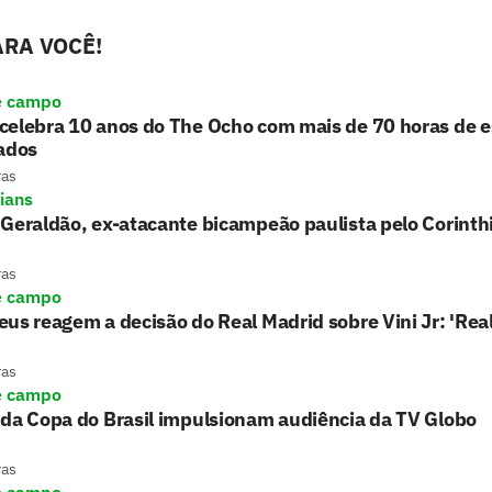
RA VOCÊ!
e campo
celebra 10 anos do The Ocho com mais de 70 horas de e
ados
ras
hians
Geraldão, ex-atacante bicampeão paulista pelo Corinth
ras
e campo
us reagem a decisão do Real Madrid sobre Vini Jr: 'Re
ras
e campo
 da Copa do Brasil impulsionam audiência da TV Globo
ras