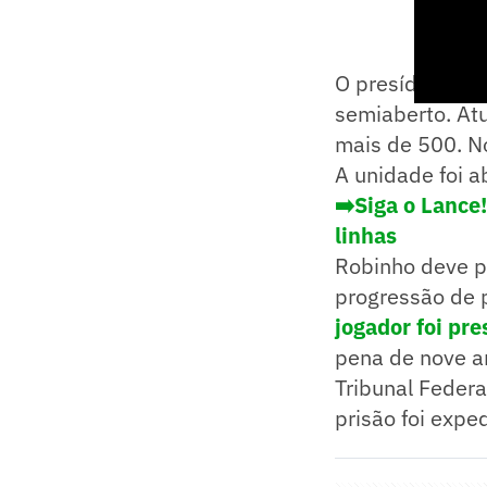
O presídio é di
semiaberto. At
mais de 500. No
A unidade foi a
➡️Siga o Lance
linhas
Robinho deve pa
progressão de 
jogador foi pre
pena de nove a
Tribunal Feder
prisão foi expe