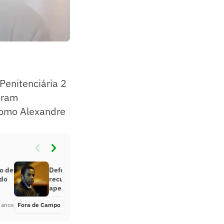
Penitenciária 2
aram
 como Alexandre
ão de
Defesa de Robinho vai pedir novo
 do
recurso ao STF; veja quando o
apelo deve ser julgado
 anos
Fora de Campo
Há 2 anos