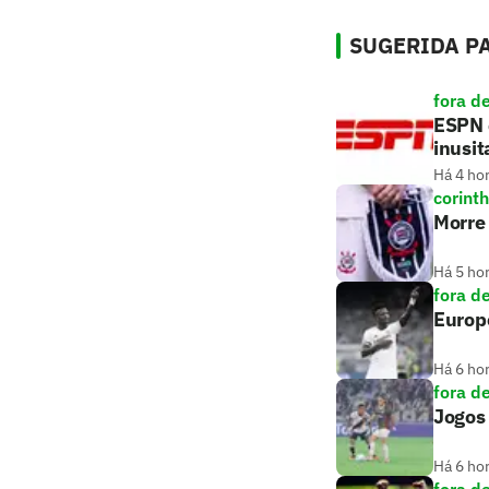
SUGERIDA PA
fora d
ESPN 
inusit
Há 4 ho
corint
Morre 
Há 5 ho
fora d
Europe
Há 6 ho
fora d
Jogos
Há 6 ho