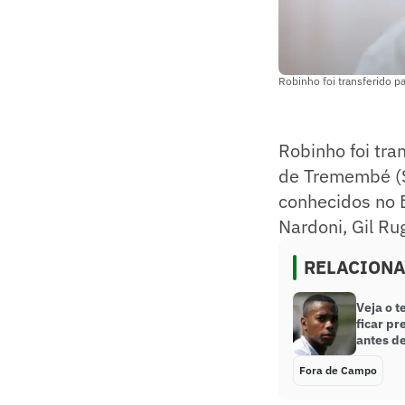
Robinho foi transferido p
Robinho foi tra
de Tremembé (S
conhecidos no B
Nardoni, Gil Ru
RELACION
Veja o 
ficar p
antes de
Fora de Campo