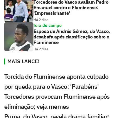
Torcedores do Vasco avaliam Pedro
Emanuel contra o Fluminense:
'Impressionante'
Há 2 dias
fora de campo
Esposa de Andrés Gómez, do Vasco,
desabafa após classificação sobre o
Fluminense
Há 2 dias
MAIS LANCE!
Torcida do Fluminense aponta culpado
por queda para o Vasco: 'Parabéns'
Torcedores provocam Fluminense após
eliminação; veja memes
Puma, do Vasco, revela drama familiar: