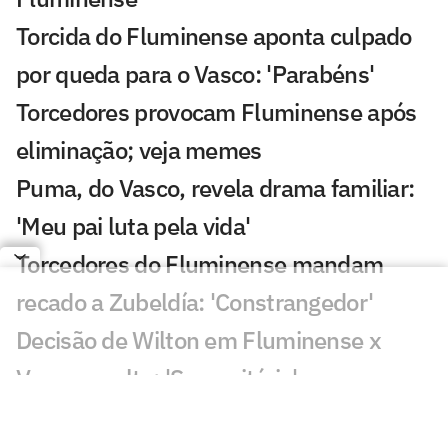
Torcida do Fluminense aponta culpado
por queda para o Vasco: 'Parabéns'
Torcedores provocam Fluminense após
eliminação; veja memes
Puma, do Vasco, revela drama familiar:
'Meu pai luta pela vida'
Torcedores do Fluminense mandam
recado a Zubeldía: 'Constrangedor'
Decisão de Wilton em Fluminense x
Vasco revolta: 'Sem critério'
Decisão da arbitragem em Fortaleza x