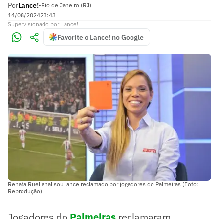
Por
Lance!
•
Rio de Janeiro (RJ)
14/08/2024
23:43
Supervisionado
por
Lance!
Favorite o Lance! no Google
Renata Ruel analisou lance reclamado por jogadores do Palmeiras (Foto:
Reprodução)
Jogadores do
Palmeiras
reclamaram