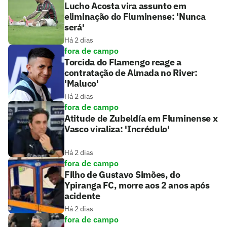
Lucho Acosta vira assunto em
eliminação do Fluminense: 'Nunca
será'
Há 2 dias
fora de campo
Torcida do Flamengo reage a
contratação de Almada no River:
'Maluco'
Há 2 dias
fora de campo
Atitude de Zubeldía em Fluminense x
Vasco viraliza: 'Incrédulo'
Há 2 dias
fora de campo
Filho de Gustavo Simões, do
Ypiranga FC, morre aos 2 anos após
acidente
Há 2 dias
fora de campo