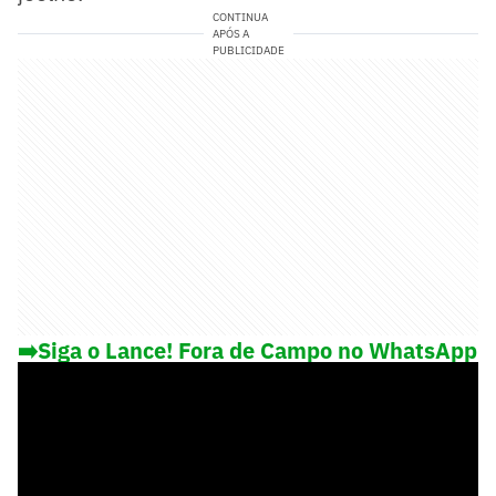
CONTINUA
APÓS A
PUBLICIDADE
➡️Siga o Lance! Fora de Campo no WhatsApp
e saiba o que rola fora das 4 linhas