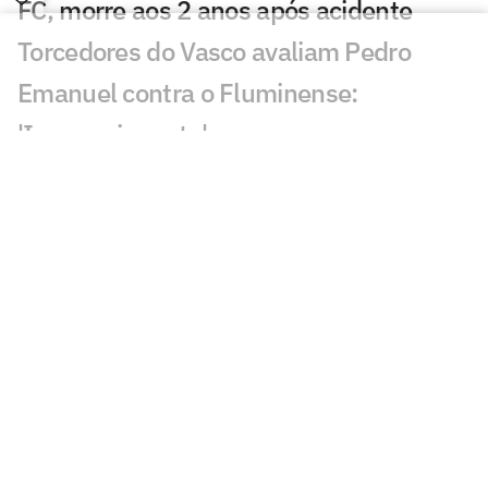
FC, morre aos 2 anos após acidente
Torcedores do Vasco avaliam Pedro
Emanuel contra o Fluminense:
'Impressionante'
Esposa de Andrés Gómez, do Vasco,
desabafa após classificação sobre o
Fluminense
Torcida do Fluminense aponta culpado
por queda para o Vasco: 'Parabéns'
Torcedores provocam Fluminense após
eliminação; veja memes
Puma, do Vasco, revela drama familiar: