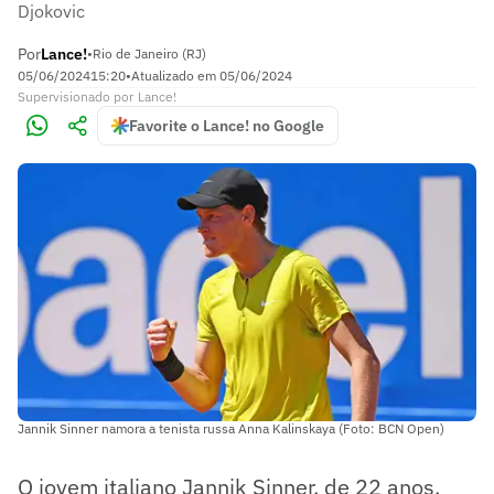
Djokovic
Por
Lance!
•
Rio de Janeiro (RJ)
05/06/2024
15:20
•
Atualizado em
05/06/2024
Supervisionado
por
Lance!
Favorite o Lance! no Google
Jannik Sinner namora a tenista russa Anna Kalinskaya (Foto: BCN Open)
O jovem italiano Jannik Sinner, de 22 anos,