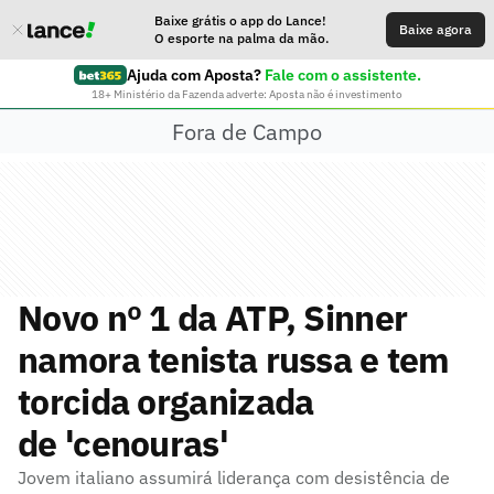
Baixe grátis o app do Lance!
Baixe agora
O esporte na palma da mão.
Ajuda com Aposta?
Fale com o assistente.
18+ Ministério da Fazenda adverte: Aposta não é investimento
Fora de Campo
Novo nº 1 da ATP, Sinner
namora tenista russa e tem
torcida organizada
de 'cenouras'
Jovem italiano assumirá liderança com desistência de