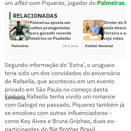
um
affair
com Piquerez, jogador do
Palmeiras
.
RELACIONADAS
Palmeiras aposta em
Diretor do Sã
velhos protagonistas
pede desculpa
para garantir recorde
Ferreira e ao 
histórico no Paulistão
veja vídeo
Palmeiras
Há 2 anos
Futebol Nacional
Segundo informação do 'Extra', o uruguaio
teria sido um dos convidados do aniversário
de Rafaella, que aconteceu em um evento
privado em São Paulo no começo desta
Embora Rafaella tenha vivido um romance
semana.
com Gabigol no passado, Piquerez também já
se envolveu com outras influenciadoras -
como Key Alves e Bruna Griphao, duas ex-
participantes do Big Brother Brasil.