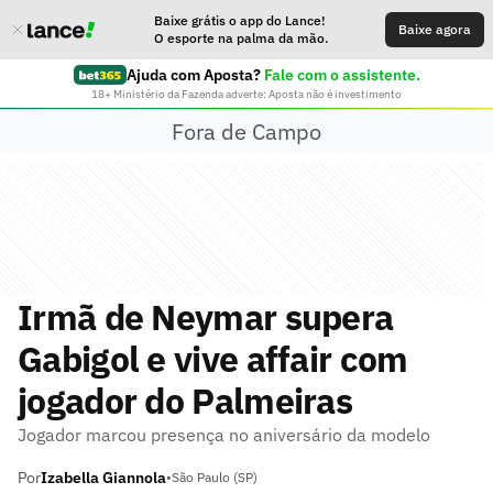
Baixe grátis o app do Lance!
Baixe agora
O esporte na palma da mão.
Ajuda com Aposta?
Fale com o assistente.
18+ Ministério da Fazenda adverte: Aposta não é investimento
Fora de Campo
Irmã de Neymar supera
Gabigol e vive affair com
jogador do Palmeiras
Jogador marcou presença no aniversário da modelo
Por
Izabella Giannola
•
São Paulo (SP)