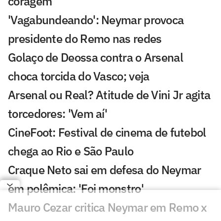
coragem
'Vagabundeando': Neymar provoca
presidente do Remo nas redes
Golaço de Deossa contra o Arsenal
choca torcida do Vasco; veja
Arsenal ou Real? Atitude de Vini Jr agita
torcedores: 'Vem aí'
CineFoot: Festival de cinema de futebol
chega ao Rio e São Paulo
Craque Neto sai em defesa do Neymar
em polêmica: 'Foi monstro'
Mauro Cezar critica Neymar em Remo x