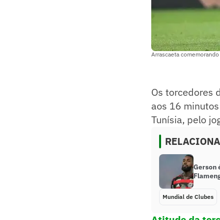
Arrascaeta comemorando o
Os torcedores 
aos 16 minutos
Tunísia, pelo j
RELACION
Gerson é
Flameng
Mundial de Clubes
Atitude da tor