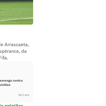
de Arrascaeta,
spérance, da
ifa.
lamengo contra
piniões
Há 1 ano
de opiniões