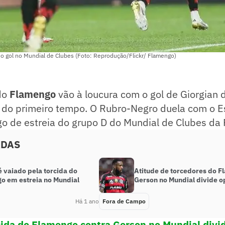
 gol no Mundial de Clubes (Foto: Reprodução/Flickr/ Flamengo)
do
Flamengo
vão à loucura com o gol de Giorgian 
 do primeiro tempo. O Rubro-Negro duela com o E
ogo de estreia do grupo D do Mundial de Clubes da F
ADAS
 vaiado pela torcida do
Atitude de torcedores do F
o em estreia no Mundial
Gerson no Mundial divide o
Há 1 ano
Fora de Campo
cida do Flamengo contra Gerson no Mundial divi