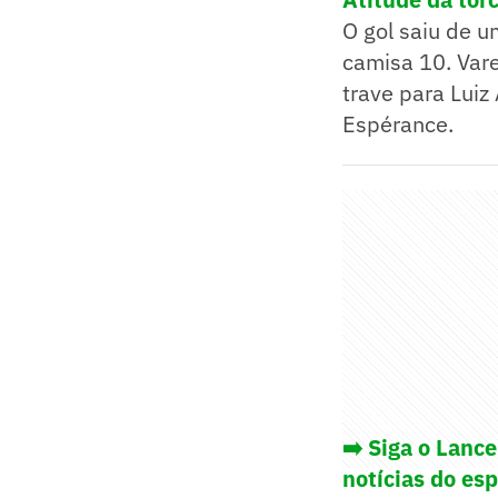
O gol saiu de 
camisa 10. Var
trave para Luiz
Espérance.
➡️ Siga o Lanc
notícias do es