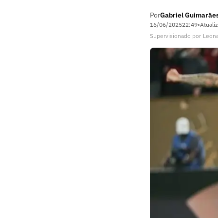
Por
Gabriel Guimarãe
16/06/2025
22:49
•
Atuali
Supervisionado
por
Leon