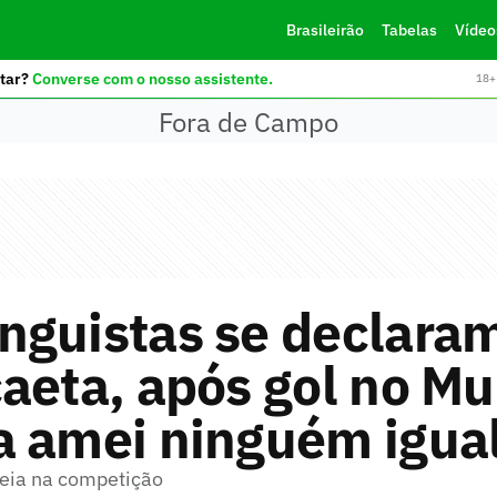
Brasileirão
Tabelas
Vídeo
tar?
Converse com o nosso assistente.
18+ 
Fora de Campo
nguistas se declara
aeta, após gol no Mu
a amei ninguém igual
eia na competição