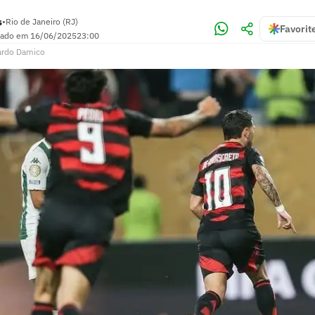
s
•
Rio de Janeiro (RJ)
Favorit
zado em
16/06/2025
23:00
ardo Damico