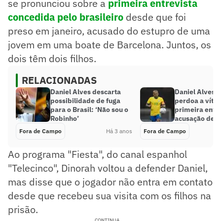
se pronunciou sobre a
primeira entrevista
concedida pelo brasileiro
desde que foi
preso em janeiro, acusado do estupro de uma
jovem em uma boate de Barcelona. Juntos, os
dois têm dois filhos.
RELACIONADAS
Daniel Alves descarta
Daniel Alves d
possibilidade de fuga
perdoa a víti
para o Brasil: ‘Não sou o
primeira entr
Robinho’
acusação de e
Fora de Campo
Há 3 anos
Fora de Campo
Ao programa "Fiesta", do canal espanhol
"Telecinco", Dinorah voltou a defender Daniel,
mas disse que o jogador não entra em contato
desde que recebeu sua visita com os filhos na
prisão.
CONTINUA