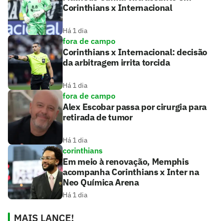
Corinthians x Internacional
Há 1 dia
fora de campo
Corinthians x Internacional: decisão
da arbitragem irrita torcida
Há 1 dia
fora de campo
Alex Escobar passa por cirurgia para
retirada de tumor
Há 1 dia
corinthians
Em meio à renovação, Memphis
acompanha Corinthians x Inter na
Neo Química Arena
Há 1 dia
MAIS LANCE!