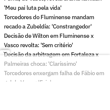
'Meu pai luta pela vida'
Torcedores do Fluminense mandam
recado a Zubeldía: 'Constrangedor'
Decisão de Wilton em Fluminense x
Vasco revolta: 'Sem critério'
Decisão da arbitragem em Fortaleza x
Palmeiras choca: 'Claríssimo'
Torcedores enxergam falha de Fábio em
gol do Vasco: 'Feia'
Golaço de Brenner em Fluminense x
Vasco assusta torcedores: 'Lei do ex'