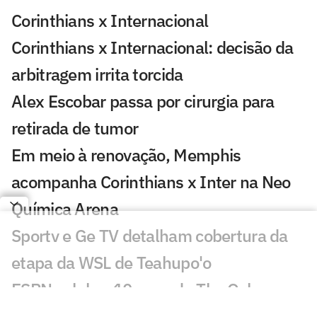
Corinthians x Internacional
Corinthians x Internacional: decisão da
arbitragem irrita torcida
Alex Escobar passa por cirurgia para
retirada de tumor
Em meio à renovação, Memphis
acompanha Corinthians x Inter na Neo
Química Arena
Sportv e Ge TV detalham cobertura da
etapa da WSL de Teahupo'o
ESPN celebra 10 anos do The Ocho com
mais de 70 horas de esportes inusitados