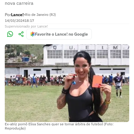
nova carreira
Por
Lance!
•
Rio de Janeiro (RJ)
14/03/2024
18:17
Supervisionado
por
Lance!
Favorite o Lance! no Google
Ex-atriz pornô Elisa Sanches quer se tornar árbitra de futebol (Foto:
Reprodução)