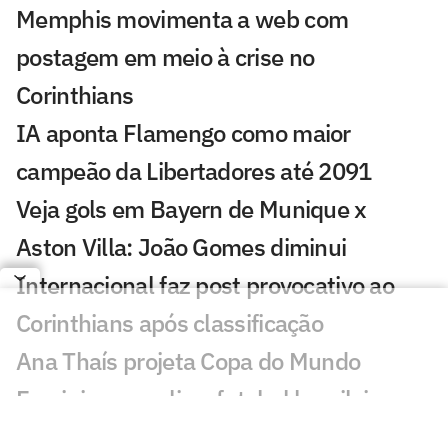
Memphis movimenta a web com
postagem em meio à crise no
Corinthians
IA aponta Flamengo como maior
campeão da Libertadores até 2091
Veja gols em Bayern de Munique x
Aston Villa: João Gomes diminui
Internacional faz post provocativo ao
Corinthians após classificação
Ana Thaís projeta Copa do Mundo
Feminina e avalia o futebol brasileiro
Fluminense desafia estigma elitista com