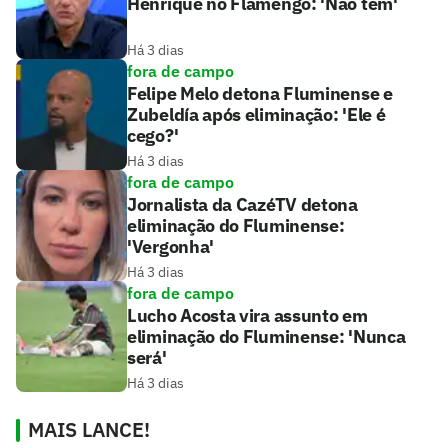
Henrique no Flamengo: 'Não tem'
Há 3 dias
fora de campo
Felipe Melo detona Fluminense e
Zubeldía após eliminação: 'Ele é
cego?'
Há 3 dias
fora de campo
Jornalista da CazéTV detona
eliminação do Fluminense:
'Vergonha'
Há 3 dias
fora de campo
Lucho Acosta vira assunto em
eliminação do Fluminense: 'Nunca
será'
Há 3 dias
MAIS LANCE!