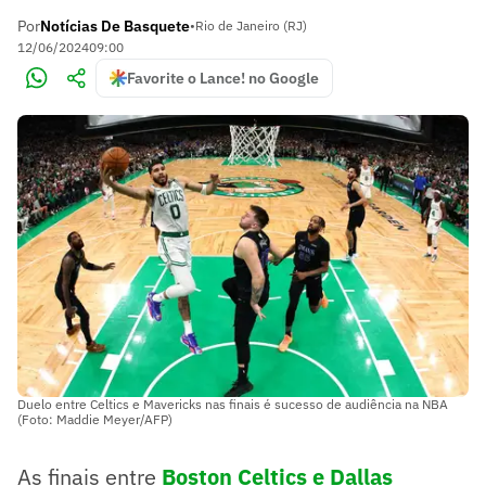
Por
Notícias De Basquete
•
Rio de Janeiro (RJ)
12/06/2024
09:00
Favorite o Lance! no Google
Duelo entre Celtics e Mavericks nas finais é sucesso de audiência na NBA
(Foto: Maddie Meyer/AFP)
As finais entre
Boston Celtics e Dallas