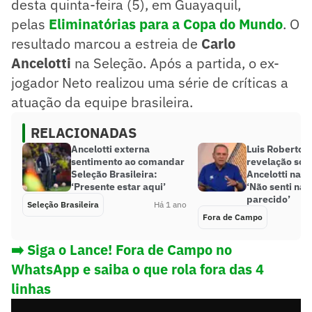
desta quinta-feira (5), em Guayaquil,
pelas
Eliminatórias para a Copa do Mundo
. O
resultado marcou a estreia de
Carlo
Ancelotti
na Seleção. Após a partida, o ex-
jogador Neto realizou uma série de críticas a
atuação da equipe brasileira.
RELACIONADAS
Ancelotti externa
Luis Roberto f
sentimento ao comandar
revelação sob
Seleção Brasileira:
Ancelotti na S
‘Presente estar aqui’
‘Não senti na
parecido’
Seleção Brasileira
Há 1 ano
Fora de Campo
➡️ Siga o Lance! Fora de Campo no
WhatsApp e saiba o que rola fora das 4
linhas