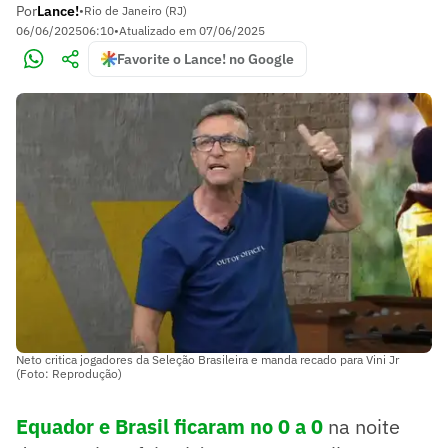
Por
Lance!
•
Rio de Janeiro (RJ)
06/06/2025
06:10
•
Atualizado em
07/06/2025
Favorite o Lance! no Google
Neto critica jogadores da Seleção Brasileira e manda recado para Vini Jr
(Foto: Reprodução)
Equador e Brasil ficaram no 0 a 0
na noite