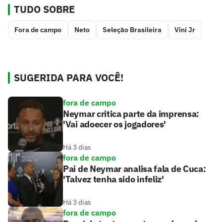
TUDO SOBRE
Fora de campo
Neto
Seleção Brasileira
Vini Jr
SUGERIDA PARA VOCÊ!
fora de campo
Neymar critica parte da imprensa:
'Vai adoecer os jogadores'
Há 3 dias
fora de campo
Pai de Neymar analisa fala de Cuca:
'Talvez tenha sido infeliz'
Há 3 dias
fora de campo