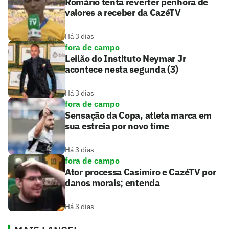
Romário tenta reverter penhora de
valores a receber da CazéTV
Há 3 dias
fora de campo
Leilão do Instituto Neymar Jr
acontece nesta segunda (3)
Há 3 dias
fora de campo
Sensação da Copa, atleta marca em
sua estreia por novo time
Há 3 dias
fora de campo
Ator processa Casimiro e CazéTV por
danos morais; entenda
Há 3 dias