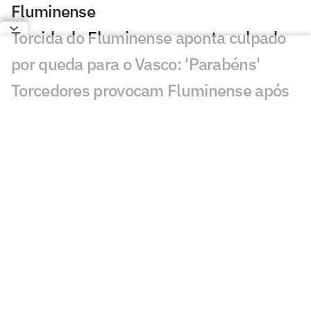
Fluminense
Torcida do Fluminense aponta culpado
por queda para o Vasco: 'Parabéns'
Torcedores provocam Fluminense após
eliminação; veja memes
Puma, do Vasco, revela drama familiar:
'Meu pai luta pela vida'
Torcedores do Fluminense mandam
recado a Zubeldía: 'Constrangedor'
Decisão de Wilton em Fluminense x
Vasco revolta: 'Sem critério'
Decisão da arbitragem em Fortaleza x