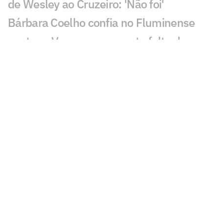
de Wesley ao Cruzeiro: 'Não foi'
Bárbara Coelho confia no Fluminense
contra o Vasco, mas aponta falta de
coragem
'Vagabundeando': Neymar provoca
presidente do Remo nas redes
Golaço de Deossa contra o Arsenal
choca torcida do Vasco; veja
Arsenal ou Real? Atitude de Vini Jr agita
torcedores: 'Vem aí'
CineFoot: Festival de cinema de futebol
chega ao Rio e São Paulo