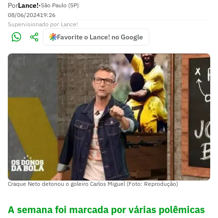
Por
Lance!
•
São Paulo (SP)
08/06/2024
19:26
Supervisionado
por
Lance!
Favorite o Lance! no Google
Craque Neto detonou o goleiro Carlos Miguel (Foto: Reprodução)
A semana foi marcada por várias polêmicas