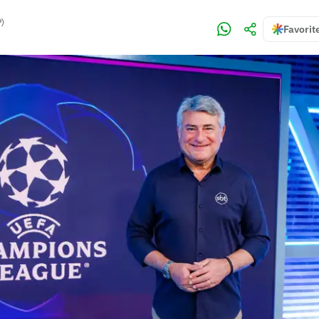
P)
Favorit