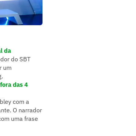
al da
ador do SBT
er um
g.
fora das 4
bley com a
nte. O narrador
 com uma frase