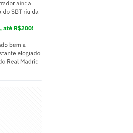
rrador ainda
a do SBT riu da
, até R$200!
ando bem a
astante elogiado
 do Real Madrid