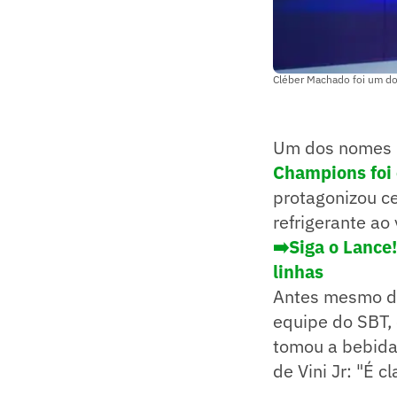
Cléber Machado foi um do
Um dos nomes m
Champions foi
protagonizou c
refrigerante ao
➡️Siga o Lance
linhas
Antes mesmo da
equipe do SBT, 
tomou a bebida
de Vini Jr: "É c