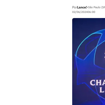
Por
Lance!
•
São Paulo (S
02/06/2024
06:00