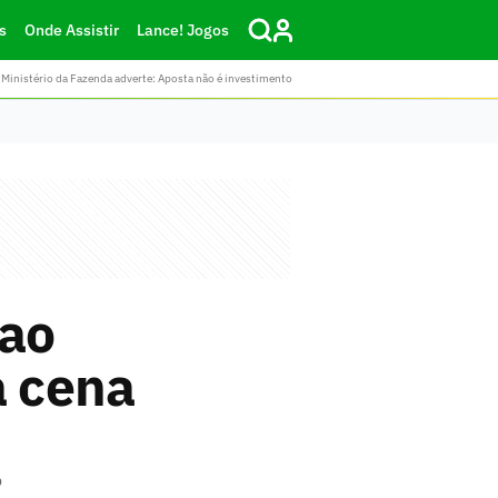
s
Onde Assistir
Lance! Jogos
Ministério da Fazenda adverte: Aposta não é investimento
 ao
a cena
o