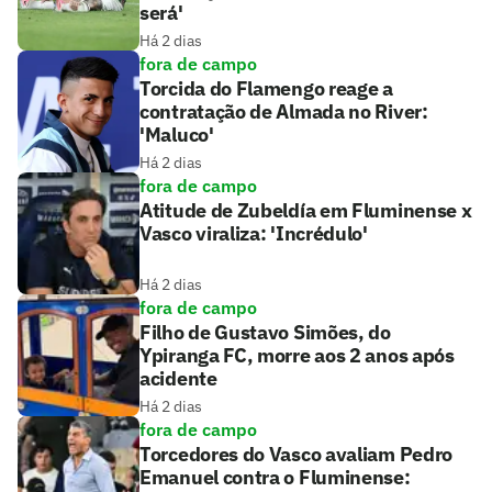
será'
Há 2 dias
fora de campo
Torcida do Flamengo reage a
contratação de Almada no River:
'Maluco'
Há 2 dias
fora de campo
Atitude de Zubeldía em Fluminense x
Vasco viraliza: 'Incrédulo'
Há 2 dias
fora de campo
Filho de Gustavo Simões, do
Ypiranga FC, morre aos 2 anos após
acidente
Há 2 dias
fora de campo
Torcedores do Vasco avaliam Pedro
Emanuel contra o Fluminense: