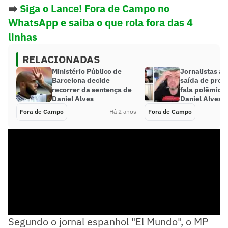
➡️
Siga o Lance! Fora de Campo no
WhatsApp e saiba o que rola fora das 4
linhas
RELACIONADAS
Ministério Público de
Jornalistas a
Barcelona decide
saída de pro
recorrer da sentença de
fala polêmica
Daniel Alves
Daniel Alves
Fora de Campo
Há 2 anos
Fora de Campo
Segundo o jornal espanhol "El Mundo", o MP