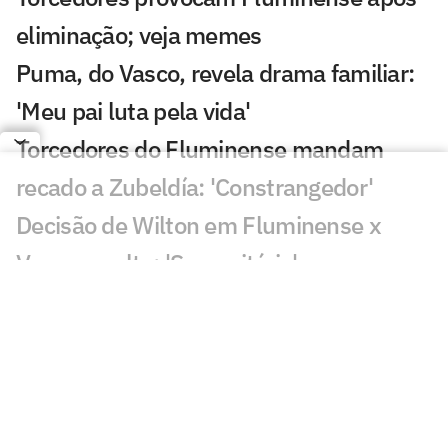
eliminação; veja memes
Puma, do Vasco, revela drama familiar:
'Meu pai luta pela vida'
Torcedores do Fluminense mandam
recado a Zubeldía: 'Constrangedor'
Decisão de Wilton em Fluminense x
Vasco revolta: 'Sem critério'
Decisão da arbitragem em Fortaleza x
Palmeiras choca: 'Claríssimo'
Torcedores enxergam falha de Fábio em
gol do Vasco: 'Feia'