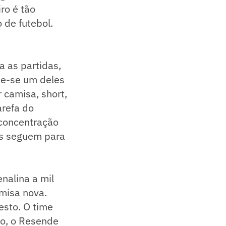
ro é tão
 de futebol.
a as partidas,
ine-se um deles
 camisa, short,
arefa do
 concentração
dos seguem para
nalina a mil
misa nova.
esto. O time
go, o Resende