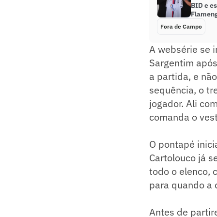
BID e es
Flamen
Fora de Campo
A websérie se i
Sargentim após
a partida, e nã
sequência, o tr
jogador. Ali c
comanda o vesti
O pontapé inic
Cartolouco já 
todo o elenco, 
para quando a 
Antes de parti