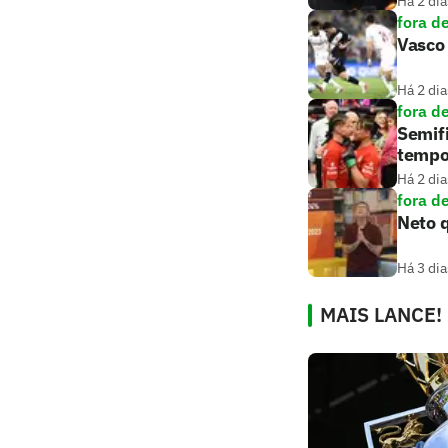
Há 2 dia
fora d
Vasco 
Há 2 dia
fora d
Semifi
tempo
Há 2 dia
fora d
Neto q
Há 3 dia
MAIS LANCE!