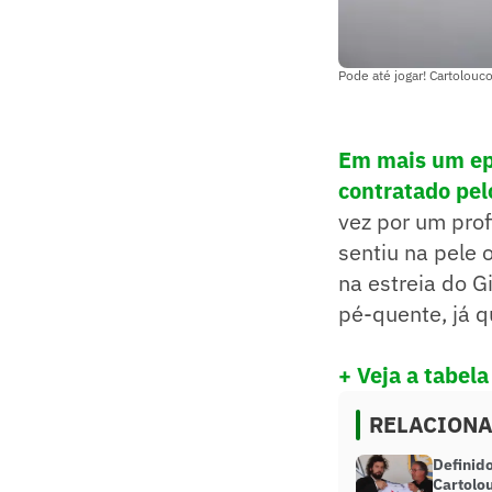
Pode até jogar! Cartolou
Em mais um epi
contratado pe
vez por um prof
sentiu na pele 
na estreia do G
pé-quente, já 
+ Veja a tabel
RELACION
Definid
Cartolo