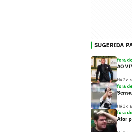
SUGERIDA PA
fora d
AO VIV
Há 2 dia
fora d
Sensaç
Há 2 dia
fora d
Ator 