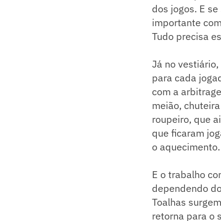
dos jogos. E se
importante com
Tudo precisa e
Já no vestiário
para cada jogad
com a arbitrage
meião, chuteira
roupeiro, que a
que ficaram jog
o aquecimento.
E o trabalho co
dependendo do r
Toalhas surgem 
retorna para o 