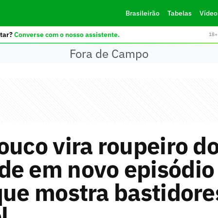
Brasileirão
Tabelas
Vídeo
tar?
Converse com o nosso assistente.
18+ 
Fora de Campo
ouco vira roupeiro d
de em novo episódio
que mostra bastidore
l