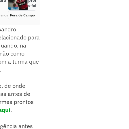
ara
promoveu ‘festinhas’ na pandemia
e foi cutucado por vizinhos
 anos
Fora de Campo
Há 5 anos
 Sandro
elacionado para
quando, na
s não como
com a turma que
.
e, de onde
ras antes de
formes prontos
aqui
.
igência antes