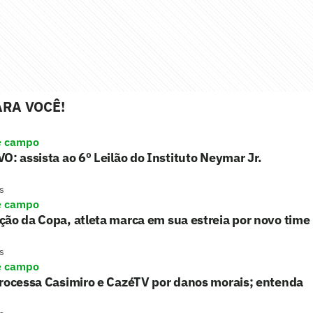
RA VOCÊ!
e campo
O: assista ao 6º Leilão do Instituto Neymar Jr.
s
e campo
ão da Copa, atleta marca em sua estreia por novo time
s
e campo
processa Casimiro e CazéTV por danos morais; entenda