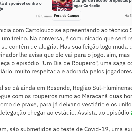
Gabigordo recebe propostas p
tá disponível contra o
jogar Cariocão
go
Fora de Campo
Há 5
Há 5 anos
nicia com Cartolouco se apresentando ao técnico
 um treino. Na conversa, é comunicado que será r
o se contém de alegria. Mas sua feição logo muda 
einador lhe avisa que ele vai para o jogo, sim, ma
omeça o episódio "Um Dia de Roupeiro", uma saga 
ário, muito respeitada e adorada pelos jogadores
ial se dá ainda em Resende, Região Sul-Fluminens
segue com os roupeiros rumo ao Maracanã duas ho
como de praxe, para já deixar o vestiário e os uni
delegação chegar ao estádio. Assista ao episódio
rem, são submetidos ao teste de Covid-19, uma ex