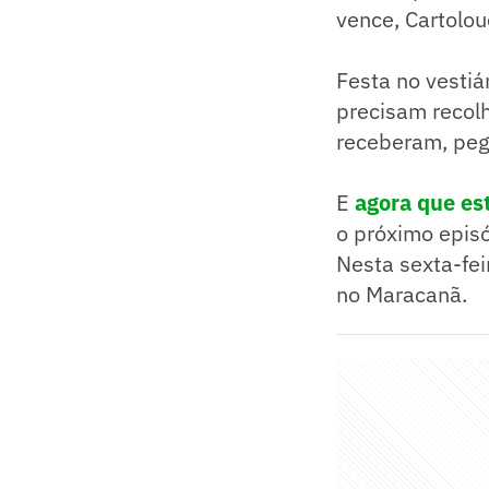
vence, Cartolou
Festa no vestiá
precisam recolh
receberam, pega
E
agora que est
o próximo epis
Nesta sexta-fei
no Maracanã.