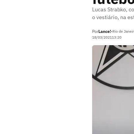
Lucas Strabko, co
o vestiário, na e
Por
Lance!
•
Rio de Janeir
18/03/2021
13:20