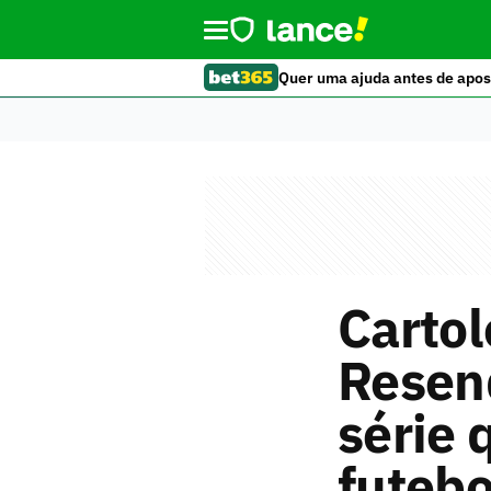
Quer uma ajuda antes de apos
Cartol
Resen
série 
futebo