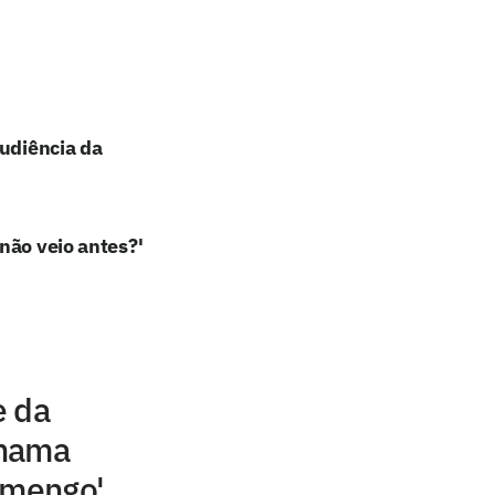
audiência da
não veio antes?'
e da
chama
amengo'