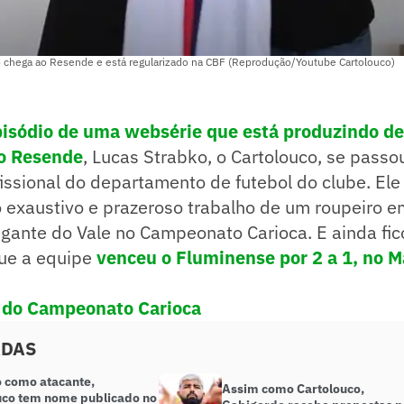
co chega ao Resende e está regularizado na CBF (Reprodução/Youtube Cartolouco)
sódio de uma websérie que está produzindo de
lo Resende
, Lucas Strabko, o Cartolouco, se passo
issional do departamento de futebol do clube. Ele
o exaustivo e prazeroso trabalho de um roupeiro e
igante do Vale no Campeonato Carioca. E ainda fi
que a equipe
venceu o Fluminense por 2 a 1, no 
a do Campeonato Carioca
ADAS
o como atacante,
Assim como Cartolouco,
uco tem nome publicado no