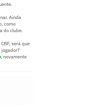
uente.
inar. Ainda
po, como
a do clube.
a CBF, será que
 jogador?
o
, novamente