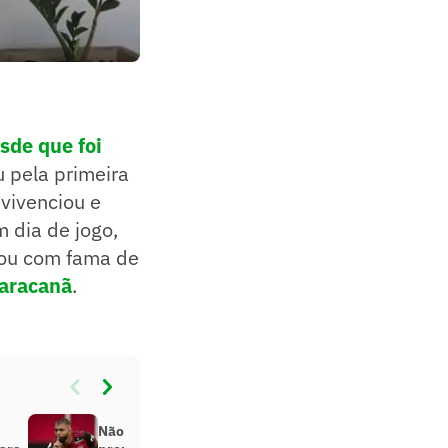
sde que foi
u pela primeira
 vivenciou e
m dia de jogo,
cou com fama de
Maracanã
.
Não é a primeira vez: Gabigol