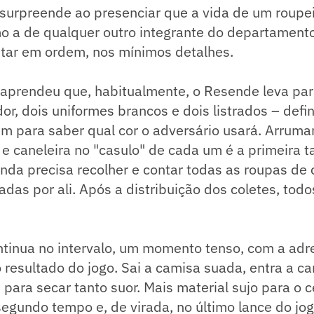
 surpreende ao presenciar que a vida de um roupei
o a de qualquer outro integrante do departamento
star em ordem, nos mínimos detalhes.
, aprendeu que, habitualmente, o Resende leva par
or, dois uniformes brancos e dois listrados – def
m para saber qual cor o adversário usará. Arrumar
 e caneleira no "casulo" de cada um é a primeira t
inda precisa recolher e contar todas as roupas de
adas por ali. Após a distribuição dos coletes, to
ntinua no intervalo, um momento tenso, com a adre
esultado do jogo. Sai a camisa suada, entra a ca
para secar tanto suor. Mais material sujo para o c
segundo tempo e, de virada, no último lance do jo