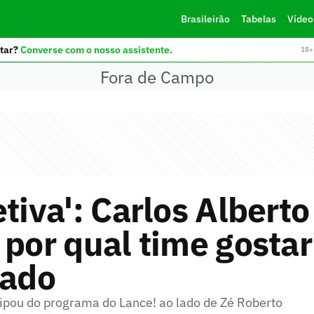
Brasileirão
Tabelas
Vídeo
tar?
Converse com o nosso assistente.
18+ 
Fora de Campo
etiva': Carlos Alberto
 por qual time gostar
gado
cipou do programa do Lance! ao lado de Zé Roberto