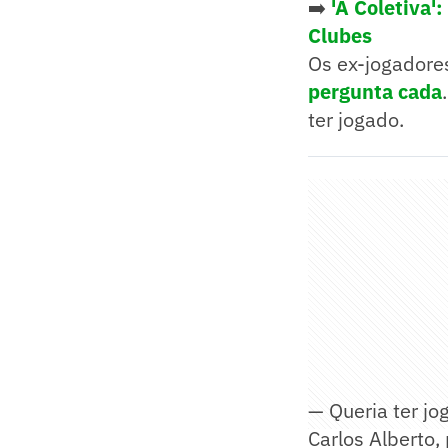
➡️
'A Coletiva'
Clubes
Os ex-jogadores
pergunta cada
ter jogado.
— Queria ter jo
Carlos Alberto,