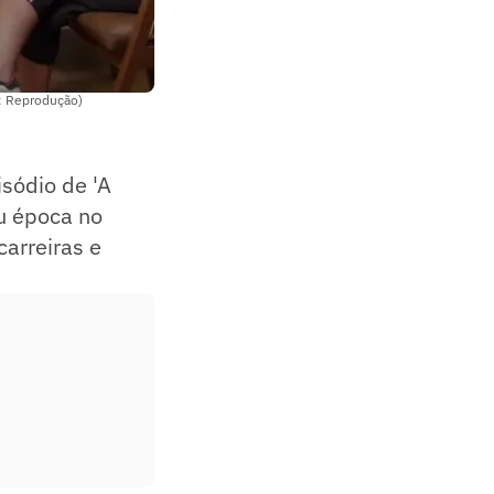
o: Reprodução)
sódio de 'A
u época no
carreiras e