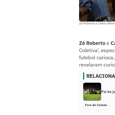
Zé Roberto e Carlos Alber
Zé Roberto
e
C
Coletiva', espec
futebol carioc
revelaram curi
RELACION
Pai de j
Fora de Campo