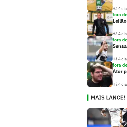
Há 4 dia
fora d
Leilão
Há 4 dia
fora d
Sensaç
Há 4 dia
fora d
Ator 
Há 4 dia
MAIS LANCE!