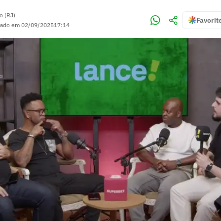
o (RJ)
Favorit
zado em
02/09/2025
17:14