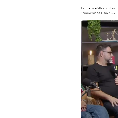
Por
Lance!
•
Rio de Janeir
13/06/2025
22:30
•
Atuali