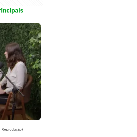
incipais
o: Reprodução)