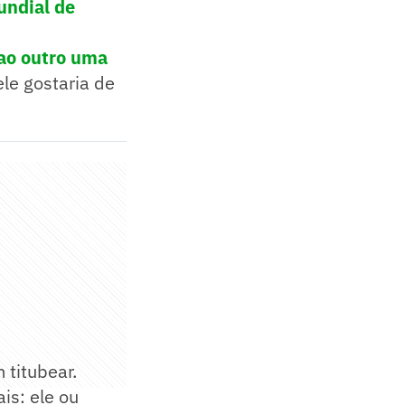
undial de
 ao outro uma
ele gostaria de
 titubear.
is: ele ou