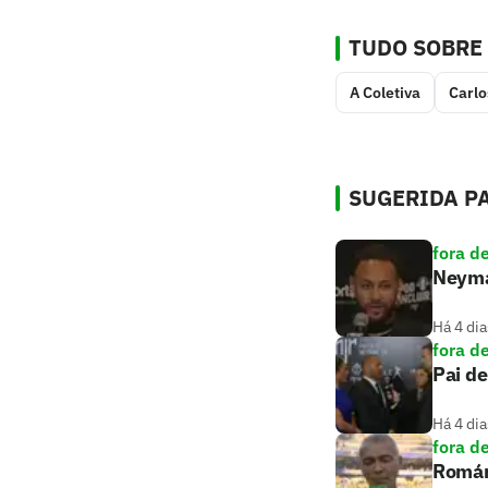
TUDO SOBRE
A Coletiva
Carlo
SUGERIDA PA
fora d
Neymar
Há 4 dia
fora d
Pai de
Há 4 dia
fora d
Romári