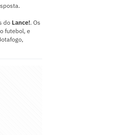
esposta.
as do
Lance!
. Os
 futebol, e
otafogo,