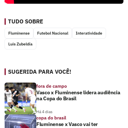
TUDO SOBRE
Fluminense
Futebol Nacional
Interatividade
Luis Zubeldía
SUGERIDA PARA VOCÊ!
fora de campo
Vasco x Fluminense lidera audiência
na Copa do Brasil
Há 4 dias
copa do brasil
Fluminense x Vasco vai ter