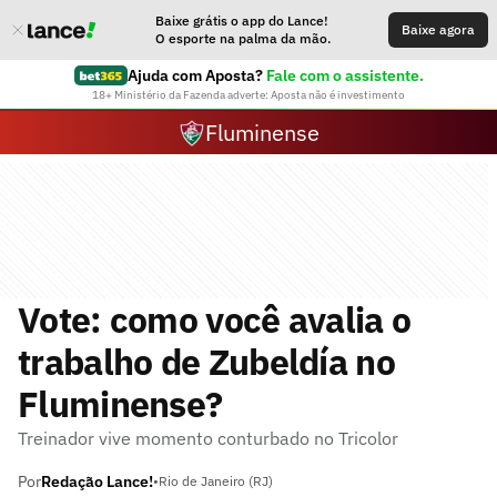
Baixe grátis o app do Lance!
Baixe agora
O esporte na palma da mão.
Ajuda com Aposta?
Fale com o assistente.
18+ Ministério da Fazenda adverte: Aposta não é investimento
Fluminense
Vote: como você avalia o
trabalho de Zubeldía no
Fluminense?
Treinador vive momento conturbado no Tricolor
Por
Redação Lance!
•
Rio de Janeiro (RJ)