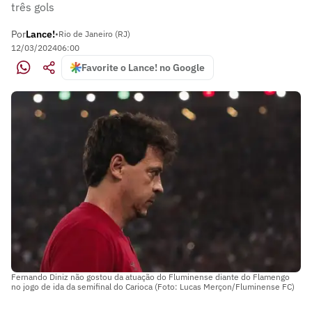
três gols
Por
Lance!
•
Rio de Janeiro (RJ)
12/03/2024
06:00
Favorite o Lance! no Google
Fernando Diniz não gostou da atuação do Fluminense diante do Flamengo
no jogo de ida da semifinal do Carioca (Foto: Lucas Merçon/Fluminense FC)