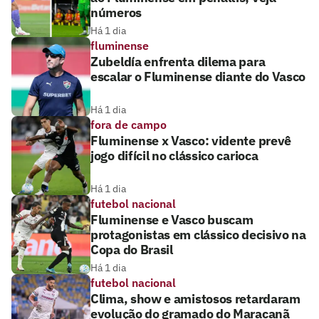
números
Há 1 dia
fluminense
Zubeldía enfrenta dilema para
escalar o Fluminense diante do Vasco
Há 1 dia
fora de campo
Fluminense x Vasco: vidente prevê
jogo difícil no clássico carioca
Há 1 dia
futebol nacional
Fluminense e Vasco buscam
protagonistas em clássico decisivo na
Copa do Brasil
Há 1 dia
futebol nacional
Clima, show e amistosos retardaram
evolução do gramado do Maracanã