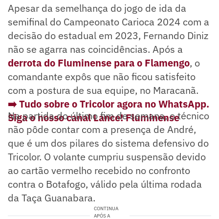
Apesar da semelhança do jogo de ida da
semifinal do Campeonato Carioca 2024 com a
decisão do estadual em 2023, Fernando Diniz
não se agarra nas coincidências. Após a
derrota do Fluminense para o Flamengo
, o
comandante expôs que não ficou satisfeito
com a postura de sua equipe, no Maracanã.
➡️ Tudo sobre o Tricolor agora no WhatsApp.
Na partida do último fim de semana, o técnico
Siga o nosso canal Lance! Fluminense
não pôde contar com a presença de André,
que é um dos pilares do sistema defensivo do
Tricolor. O volante cumpriu suspensão devido
ao cartão vermelho recebido no confronto
contra o Botafogo, válido pela última rodada
da Taça Guanabara.
CONTINUA
APÓS A