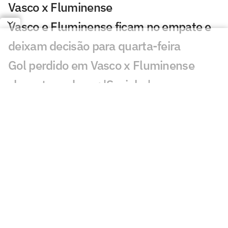
Vasco x Fluminense
Vasco e Fluminense ficam no empate e
deixam decisão para quarta-feira
Gol perdido em Vasco x Fluminense
choca torcedores: 'Sozinho'
Atuação de Ramon Rique em Vasco x
Fluminense repercute: 'Sentiu'
Discussão em Vasco x Fluminense
viraliza: 'Já expulsaram por menos'
Lance de Canobbio em Vasco x
Fluminense irrita torcedores: 'Difícil'
Público baixo em Vasco x Fluminense