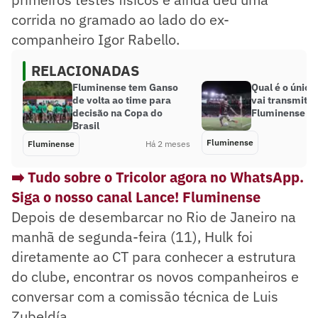
corrida no gramado ao lado do ex-
companheiro Igor Rabello.
RELACIONADAS
Fluminense tem Ganso
Qual é o único
de volta ao time para
vai transmitir
decisão na Copa do
Fluminense ho
Brasil
Fluminense
Fluminense
Há 2 meses
➡️ Tudo sobre o Tricolor agora no WhatsApp.
Siga o nosso canal Lance! Fluminense
Depois de desembarcar no Rio de Janeiro na
manhã de segunda-feira (11), Hulk foi
diretamente ao CT para conhecer a estrutura
do clube, encontrar os novos companheiros e
conversar com a comissão técnica de Luis
Zubeldía.