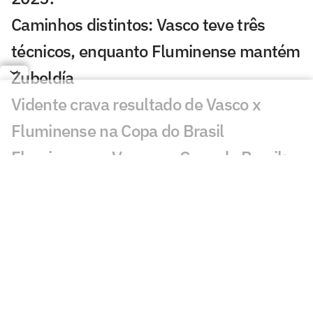
Caminhos distintos: Vasco teve três
técnicos, enquanto Fluminense mantém
Zubeldía
Vidente crava resultado de Vasco x
Fluminense na Copa do Brasil
Fluminense x Vasco na Copa do Brasil:
retrospecto e estatísticas
Zinho aponta favorito em Vasco x
Fluminense: 'Elenco melhor'
Zubeldía faz de clássico contra o Vasco
prova de fogo do trabalho no