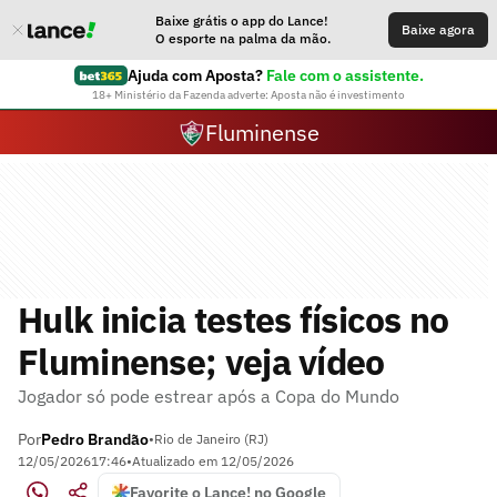
Baixe grátis o app do Lance!
Baixe agora
O esporte na palma da mão.
Ajuda com Aposta?
Fale com o assistente.
18+ Ministério da Fazenda adverte: Aposta não é investimento
Fluminense
Hulk inicia testes físicos no
Fluminense; veja vídeo
Jogador só pode estrear após a Copa do Mundo
Por
Pedro Brandão
•
Rio de Janeiro (RJ)
12/05/2026
17:46
•
Atualizado em
12/05/2026
Favorite o Lance! no Google