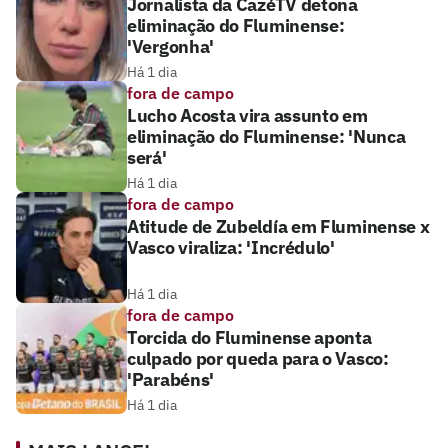
Jornalista da CazéTV detona
eliminação do Fluminense:
'Vergonha'
Há 1 dia
fora de campo
Lucho Acosta vira assunto em
eliminação do Fluminense: 'Nunca
será'
Há 1 dia
fora de campo
Atitude de Zubeldía em Fluminense x
Vasco viraliza: 'Incrédulo'
Há 1 dia
fora de campo
Torcida do Fluminense aponta
culpado por queda para o Vasco:
'Parabéns'
Há 1 dia