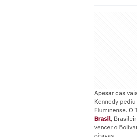
Apesar das vaia
Kennedy pediu 
Fluminense. O T
Brasil
, Brasilei
vencer o Bolíva
oitavas.