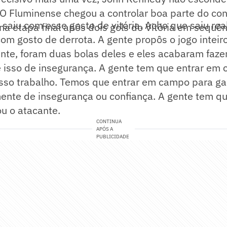
 O Fluminense chegou a controlar boa parte do co
 saiu com esse gosto de vitória. Acho que saiu re
 na etapa final após dois gols do Vitória em sequên
om gosto de derrota. A gente propôs o jogo inteir
ente, foram duas bolas deles e eles acabaram faze
e isso de insegurança. A gente tem que entrar em
osso trabalho. Temos que entrar em campo para ga
nte de insegurança ou confiança. A gente tem qu
u o atacante.
CONTINUA
APÓS A
PUBLICIDADE