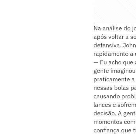
Na análise do j
após voltar a 
defensiva. Joh
rapidamente a 
— Eu acho que a
gente imaginou
praticamente a 
nessas bolas p
causando probl
lances e sofrem
decisão. A gent
momentos como 
confiança que t