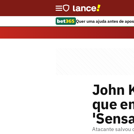
Quer uma ajuda antes de apos
John K
que e
'Sensa
Atacante salvou 