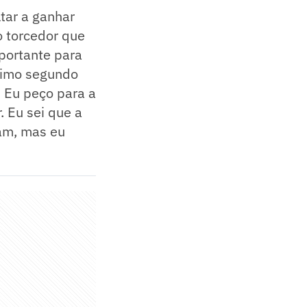
ltar a ganhar
o torcedor que
mportante para
écimo segundo
 Eu peço para a
. Eu sei que a
am, mas eu