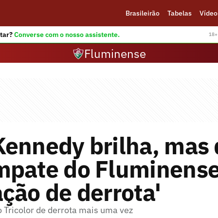
Brasileirão
Tabelas
Vídeo
tar?
Converse com o nosso assistente.
18+ 
Fluminense
ennedy brilha, mas 
mpate do Fluminense
ção de derrota'
o Tricolor de derrota mais uma vez