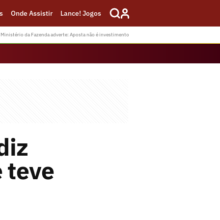
s
Onde Assistir
Lance! Jogos
Ministério da Fazenda adverte: Aposta não é investimento
diz
 teve