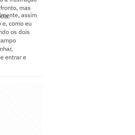
nfronto, mas
almente, assim
cia.
o e, como eu
ndo os dois
 campo
nhar,
e entrar e