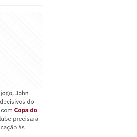
 jogo, John
decisivos do
e com
Copa do
lube precisará
ficação às