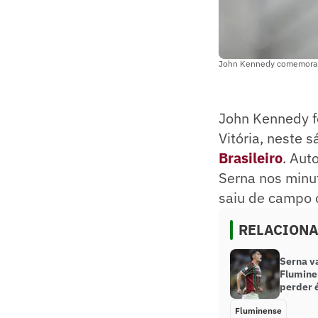
John Kennedy comemora go
John Kennedy f
Vitória, neste 
Brasileiro
. Aut
Serna nos minut
saiu de campo 
RELACION
Serna v
Fluminen
perder é
Fluminense