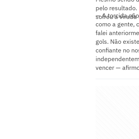
pelo resultado.
— A torcida não
sofreu a virada
como a gente, c
falei anteriorm
gols. Não exist
confiante no n
independenteme
vencer — afirmo