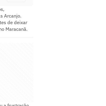
s,
s Arcanjo.
ntes de deixar
 no Maracanã.
 a frustração