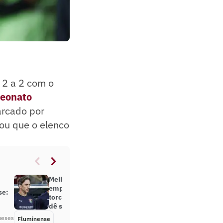
 2 a 2 com o
eonato
arcado por
mou que o elenco
Melhores Momentos: Fluminense
empata com Vitória no Maracanã, e
se:
torcida protesta contra Zubeldía;
dê suas notas
meses
Fluminense
Há 2 meses