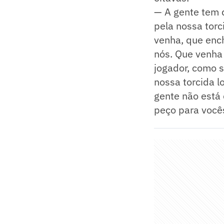
— A gente tem q
pela nossa tor
venha, que ench
nós. Que venha
jogador, como 
nossa torcida lo
gente não está
peço para vocês