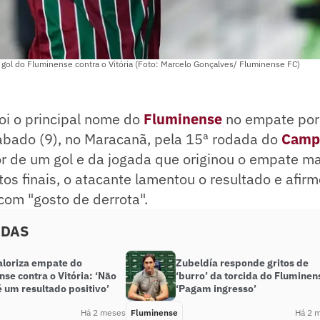
l do Fluminense contra o Vitória (Foto: Marcelo Gonçalves/ Fluminense FC)
oi o principal nome do
Fluminense
no empate por
sábado (9), no Maracanã, pela 15ª rodada do
Camp
or de um gol e da jogada que originou o empate m
os finais, o atacante lamentou o resultado e afir
com "gosto de derrota".
ADAS
aloriza empate do
Zubeldía responde gritos de
se contra o Vitória: ‘Não
‘burro’ da torcida do Fluminen
 um resultado positivo’
‘Pagam ingresso’
Há 2 meses
Fluminense
Há 2 