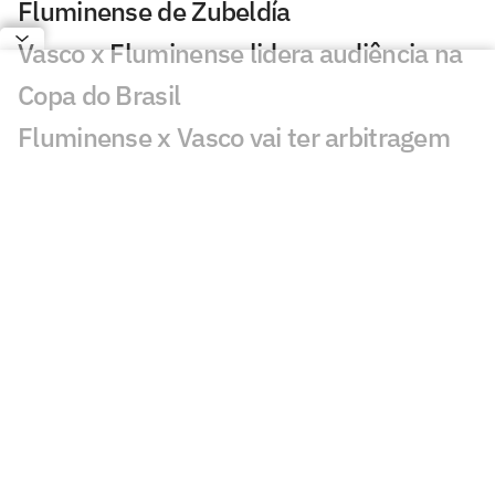
Fluminense de Zubeldía
Vasco x Fluminense lidera audiência na
Copa do Brasil
Fluminense x Vasco vai ter arbitragem
de Copa do Mundo
Análise tática do Guffo: os destaques da
ida das oitavas da Copa do Brasil
Números mostram como o Fluminense
utiliza menos a base com Zubeldía
Fluminense recupera Jemmes, mas
segue sem Thiago Silva e Freytes contra
o Vasco