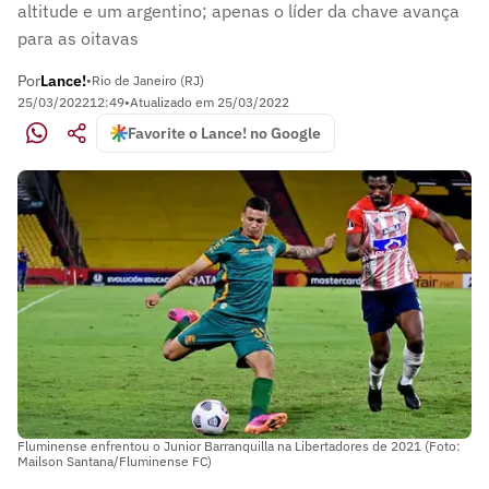
altitude e um argentino; apenas o líder da chave avança
para as oitavas
Por
Lance!
•
Rio de Janeiro (RJ)
25/03/2022
12:49
•
Atualizado em
25/03/2022
Favorite o Lance! no Google
Fluminense enfrentou o Junior Barranquilla na Libertadores de 2021 (Foto:
Mailson Santana/Fluminense FC)