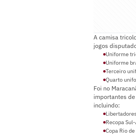
A camisa tricol
jogos disputad
Uniforme tri
Uniforme br
Terceiro uni
Quarto unif
Foi no Maracan
importantes de 
incluindo:
Libertadore
Recopa Sul
Copa Rio de