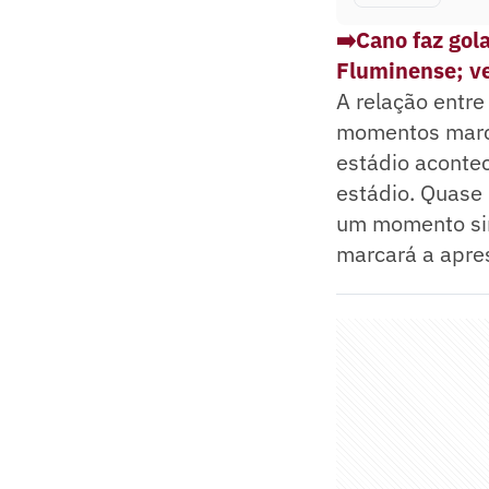
➡️Cano faz gol
Fluminense; ve
A relação entre
momentos marcan
estádio aconte
estádio. Quase 
um momento sim
marcará a apres