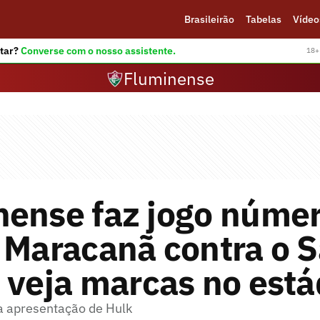
Brasileirão
Tabelas
Vídeo
tar?
Converse com o nosso assistente.
18+ 
Fluminense
nense faz jogo númer
 Maracanã contra o 
 veja marcas no está
da apresentação de Hulk