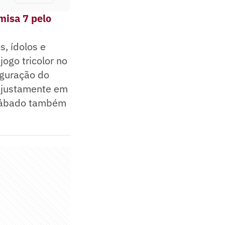
misa 7 pelo
s, ídolos e
jogo tricolor no
uguração do
a justamente em
 sábado também