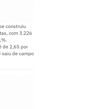
be construiu
tas, com 3.226
,1%.
é de 2,65 por
me saiu de campo