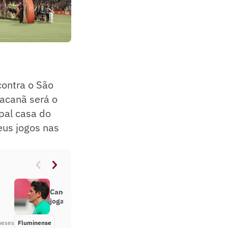
contra o São
racanã será o
ipal casa do
eus jogos nas
Cano ganha força e pode voltar a
jogar em Fluminense x São Paulo
meses
Fluminense
Há 2 meses