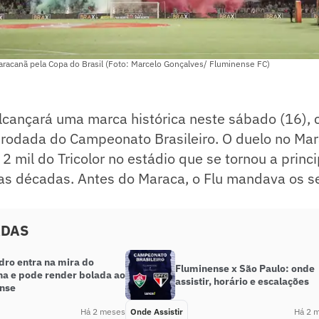
racanã pela Copa do Brasil (Foto: Marcelo Gonçalves/ Fluminense FC)
lcançará uma marca histórica neste sábado (16), 
ª rodada do Campeonato Brasileiro. O duelo no Ma
2 mil do Tricolor no estádio que se tornou a princ
mas décadas. Antes do Maraca, o Flu mandava os s
ADAS
dro entra na mira do
Fluminense x São Paulo: onde
na e pode render bolada ao
assistir, horário e escalações
nse
Há 2 meses
Onde Assistir
Há 2 