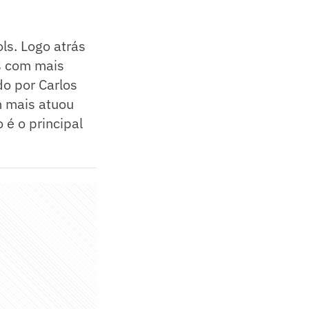
ls. Logo atrás
s com mais
do por Carlos
m mais atuou
é o principal