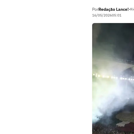
Por
Redação Lance!
•
Ri
16/05/2026
05:01