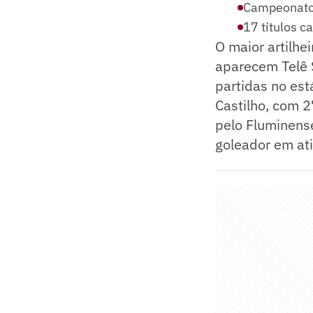
Campeonatos
17 títulos c
O maior artilhe
aparecem Telê 
partidas no est
Castilho, com 
pelo Fluminens
goleador em ati