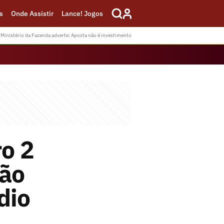
s
Onde Assistir
Lance! Jogos
Ministério da Fazenda adverte: Aposta não é investimento
o 2
São
dio