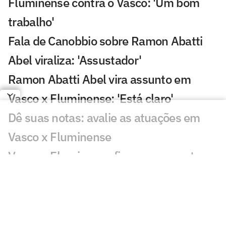
Fluminense contra o Vasco: 'Um bom
trabalho'
Fala de Canobbio sobre Ramon Abatti
Abel viraliza: 'Assustador'
Ramon Abatti Abel vira assunto em
Vasco x Fluminense: 'Está claro'
Dê suas notas: avalie as atuações em
Vasco x Fluminense
Vasco e Fluminense ficam no empate e
deixam decisão para quarta-feira
Gol perdido em Vasco x Fluminense
choca torcedores: 'Sozinho'