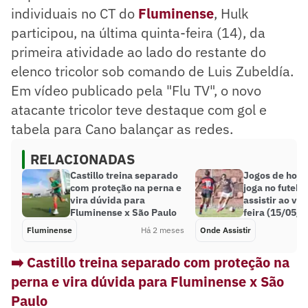
individuais no CT do
Fluminense
, Hulk
participou, na última quinta-feira (14), da
primeira atividade ao lado do restante do
elenco tricolor sob comando de Luis Zubeldía.
Em vídeo publicado pela "Flu TV", o novo
atacante tricolor teve destaque com gol e
tabela para Cano balançar as redes.
RELACIONADAS
Castillo treina separado
Jogos de hoje
com proteção na perna e
joga no futebo
vira dúvida para
assistir ao viv
Fluminense x São Paulo
feira (15/05/2
Fluminense
Há 2 meses
Onde Assistir
➡️ Castillo treina separado com proteção na
perna e vira dúvida para Fluminense x São
Paulo