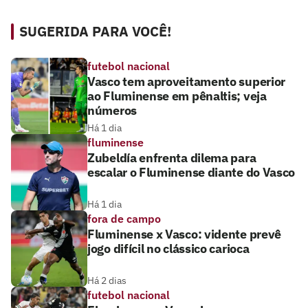
SUGERIDA PARA VOCÊ!
futebol nacional
Vasco tem aproveitamento superior
ao Fluminense em pênaltis; veja
números
Há 1 dia
fluminense
Zubeldía enfrenta dilema para
escalar o Fluminense diante do Vasco
Há 1 dia
fora de campo
Fluminense x Vasco: vidente prevê
jogo difícil no clássico carioca
Há 2 dias
futebol nacional