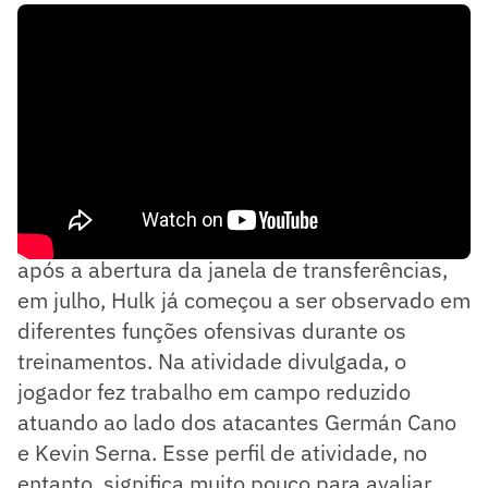
Embora ainda só possa estrear oficialmente
após a abertura da janela de transferências,
em julho, Hulk já começou a ser observado em
diferentes funções ofensivas durante os
treinamentos. Na atividade divulgada, o
jogador fez trabalho em campo reduzido
atuando ao lado dos atacantes Germán Cano
e Kevin Serna. Esse perfil de atividade, no
entanto, significa muito pouco para avaliar