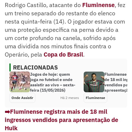
Rodrigo Castillo, atacante do
Fluminense
, fez
um treino separado do restante do elenco
nesta quinta-feira (14). O jogador estava com
uma proteção específica na perna devido a
um corte profundo na canela, sofrido após
uma dividida nos minutos finais contra o
Operário, pela
Copa do Brasil
.
RELACIONADAS
Jogos de hoje: quem
Fluminense re
joga no futebol e onde
de 18 mil ingr
assistir ao vivo – sexta-
vendidos par
feira (15/05/2026)
apresentação 
Onde Assistir
Há 2 meses
Fluminense
➡️Fluminense registra mais de 18 mil
ingressos vendidos para apresentação de
Hulk