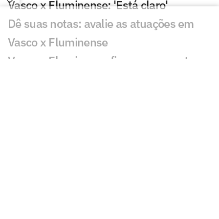
Vasco x Fluminense: 'Está claro'
Dê suas notas: avalie as atuações em
Vasco x Fluminense
Vasco e Fluminense ficam no empate e
deixam decisão para quarta-feira
Gol perdido em Vasco x Fluminense
choca torcedores: 'Sozinho'
Atuação de Ramon Rique em Vasco x
Fluminense repercute: 'Sentiu'
Discussão em Vasco x Fluminense
viraliza: 'Já expulsaram por menos'
Lance de Canobbio em Vasco x