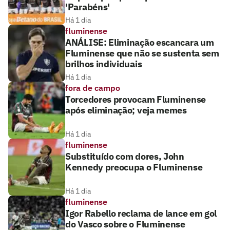
'Parabéns'
Há 1 dia
fluminense
ANÁLISE: Eliminação escancara um
Fluminense que não se sustenta sem
brilhos individuais
Há 1 dia
fora de campo
Torcedores provocam Fluminense
após eliminação; veja memes
Há 1 dia
fluminense
Substituído com dores, John
Kennedy preocupa o Fluminense
Há 1 dia
fluminense
Igor Rabello reclama de lance em gol
do Vasco sobre o Fluminense