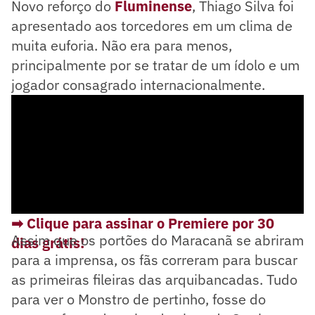
Novo reforço do
Fluminense
, Thiago Silva foi
apresentado aos torcedores em um clima de
muita euforia. Não era para menos,
principalmente por se tratar de um ídolo e um
jogador consagrado internacionalmente.
➡ Clique para assinar o Premiere por 30
Assim que os portões do Maracanã se abriram
dias grátis!
para a imprensa, os fãs correram para buscar
as primeiras fileiras das arquibancadas. Tudo
para ver o Monstro de pertinho, fosse do