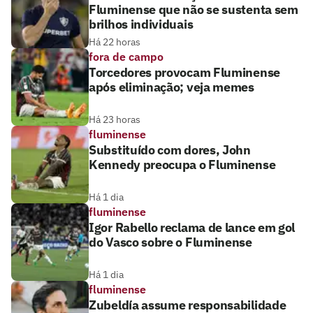
Fluminense que não se sustenta sem
brilhos individuais
Há 22 horas
fora de campo
Torcedores provocam Fluminense
após eliminação; veja memes
Há 23 horas
fluminense
Substituído com dores, John
Kennedy preocupa o Fluminense
Há 1 dia
fluminense
Igor Rabello reclama de lance em gol
do Vasco sobre o Fluminense
Há 1 dia
fluminense
Zubeldía assume responsabilidade