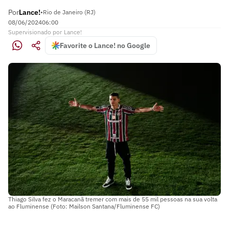
Por
Lance!
•
Rio de Janeiro (RJ)
08/06/2024
06:00
Supervisionado
por
Lance!
Favorite o Lance! no Google
Thiago Silva fez o Maracanã tremer com mais de 55 mil pessoas na sua volta
ao Fluminense (Foto: Mailson Santana/Fluminense FC)