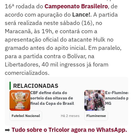
16ª rodada do
Campeonato Brasileiro
, de
acordo com apuração do
Lance!
. A partida
será realizada neste sábado (16), no
Maracanã, às 19h, e contará com a
apresentação oficial do atacante Hulk no
gramado antes do apito inicial. Em paralelo,
para a partida contra o Bolívar, na
Libertadores, 40 mil ingressos já foram
comercializados.
RELACIONADAS
CBF define data do
Ex-Fluminens
sorteio das oitavas de
anunciado pel
final da Copa do Brasil
MG
Futebol Nacional
Há 2 meses
Fluminense
➡️
Tudo sobre o Tricolor agora no WhatsApp.