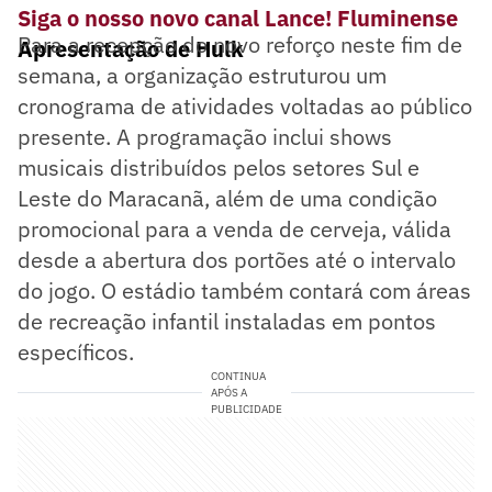
Siga o nosso novo canal Lance! Fluminense
Para a recepção do novo reforço neste fim de
Apresentação de Hulk
semana, a organização estruturou um
cronograma de atividades voltadas ao público
presente. A programação inclui shows
musicais distribuídos pelos setores Sul e
Leste do Maracanã, além de uma condição
promocional para a venda de cerveja, válida
desde a abertura dos portões até o intervalo
do jogo. O estádio também contará com áreas
de recreação infantil instaladas em pontos
específicos.
CONTINUA
APÓS A
PUBLICIDADE