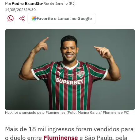
Por
Pedro Brandão
•
Rio de Janeiro (RJ)
14/05/2026
19:30
Favorite o Lance! no Google
Hulk foi anunciado pelo Fluminense (Foto: Marina Garcia/ Fluminense FC)
Mais de 18 mil ingressos foram vendidos para
o duelo entre
Fluminense
e São Paulo, pela