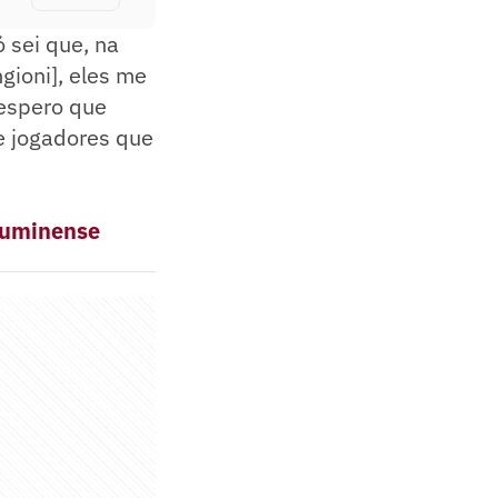
ó sei que, na
gioni], eles me
espero que
e jogadores que
Fluminense