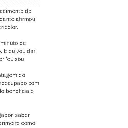
lecimento de
dante afirmou
ricolor.
o minuto de
o. E eu vou dar
er 'eu sou
ntagem do
 preocupado com
o beneficia o
ador, saber
 primeiro como