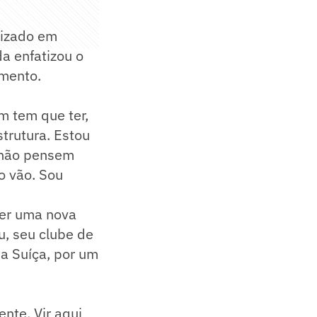
lizado em
da enfatizou o
mento.
m tem que ter,
trutura. Estou
 não pensem
o vão. Sou
ber uma nova
lu, seu clube de
a Suíça, por um
nte. Vir aqui