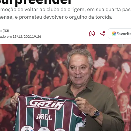
emoção de voltar ao clube de origem, em sua quarta p
nense, e prometeu devolver o orgulho da torcida
o (RJ)
Favorit
zado em
15/12/2021
19:26