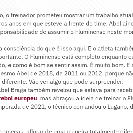
, o treinador prometeu mostrar um trabalho atua
ros anos em que esteve à frente do time. Abel ain
ponsabilidade de assumir o Fluminense neste mo
a consciência do que é isso aqui. E o atleta també
portante. O Fluminense está completo enquanto es
o, e como é bom se sentir assim. É muito bom. E
mesmo Abel de 2018, de 2011 ou 2012, porque nã
diferente. Vão ver algo que pode surpreender.
 Abel Braga também revelou que estava para rece
tebol europeu
, mas abraçou a ideia de treinar o F
mporada de 2021, o técnico comandou o Lugano, d
começa a aflorar de uma maneira totalmente difere