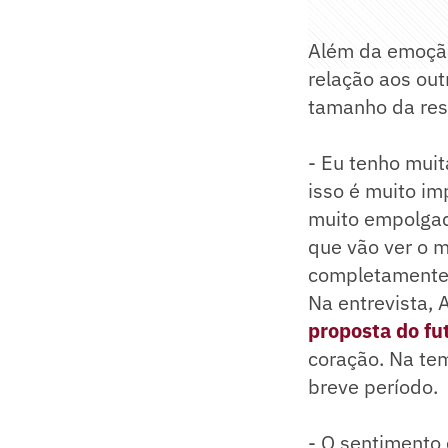
Além da emoção
relação aos out
tamanho da res
- Eu tenho muit
isso é muito im
muito empolgad
que vão ver o 
completamente 
Na entrevista,
proposta do fu
coração. Na te
breve período.
- O sentimento 