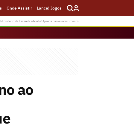
s
Onde Assistir
Lance! Jogos
Ministério da Fazenda adverte: Aposta não é investimento
rno ao
ue