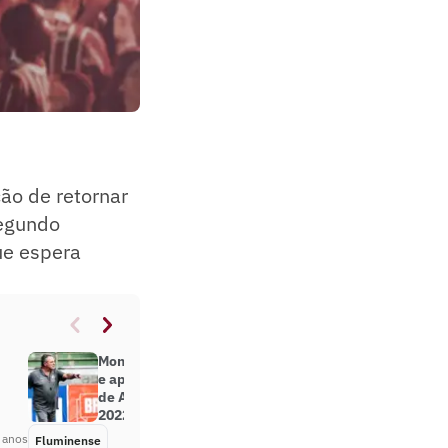
o de retornar
segundo
que espera
Montagem de elenco, Libertadores
e aproveitamento: veja os desafios
de Abel Braga no Fluminense em
2022
 anos
Fluminense
Há 4 anos