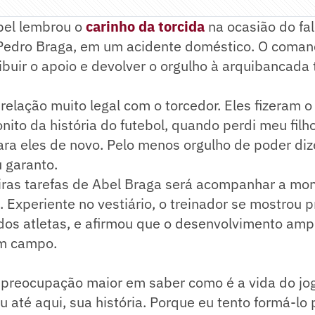
bel lembrou o
carinho da torcida
na ocasião do fa
o Pedro Braga, em um acidente doméstico. O coman
ibuir o apoio e devolver o orgulho à arquibancada t
relação muito legal com o torcedor. Eles fizeram 
onito da história do futebol, quando perdi meu filh
ra eles de novo. Pelo menos orgulho de poder diz
eu garanto.
ras tarefas de Abel Braga será acompanhar a mo
 Experiente no vestiário, o treinador se mostrou
dos atletas, e afirmou que o desenvolvimento ampl
m campo.
 preocupação maior em saber como é a vida do jog
 até aqui, sua história. Porque eu tento formá-lo