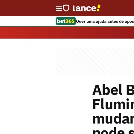
Quer uma ajuda antes de apos
Abel B
Flumi
mudanç
pode 