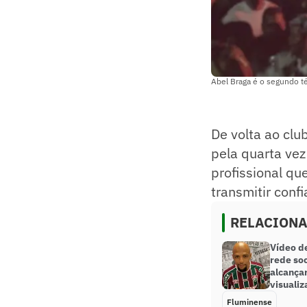
Abel Braga é o segundo t
De volta ao clu
pela quarta ve
profissional que
transmitir conf
RELACION
Vídeo de
rede soc
alcançar
visuali
Fluminense