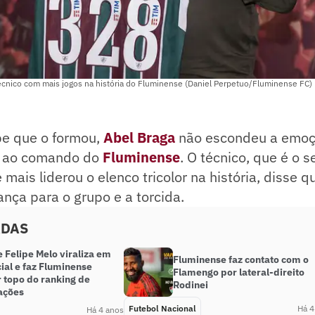
écnico com mais jogos na história do Fluminense (Daniel Perpetuo/Fluminense FC)
be que o formou,
Abel Braga
não escondeu a emoçã
z ao comando do
Fluminense
. O técnico, que é o 
 mais liderou o elenco tricolor na história, disse 
iança para o grupo e a torcida.
ADAS
 Felipe Melo viraliza em
Fluminense faz contato com o
ial e faz Fluminense
Flamengo por lateral-direito
 topo do ranking de
Rodinei
zações
Futebol Nacional
Há 4
Há 4 anos