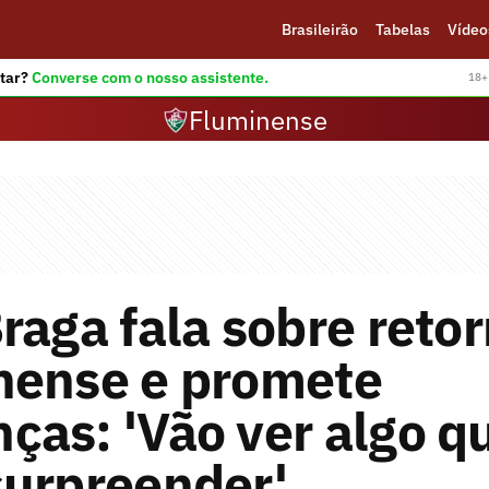
Brasileirão
Tabelas
Vídeo
tar?
Converse com o nosso assistente.
18+ 
Fluminense
raga fala sobre reto
nense e promete
as: 'Vão ver algo q
surpreender'