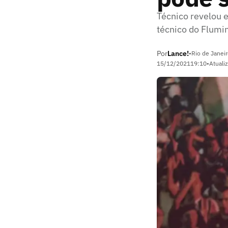
Técnico revelou 
técnico do Flumi
Por
Lance!
•
Rio de Janeir
15/12/2021
19:10
•
Atuali