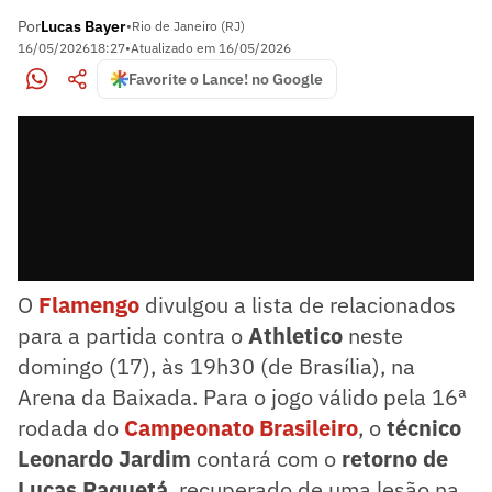
Por
Lucas Bayer
•
Rio de Janeiro (RJ)
16/05/2026
18:27
•
Atualizado em
16/05/2026
Favorite o Lance! no Google
O
Flamengo
divulgou a lista de relacionados
para a partida contra o
Athletico
neste
domingo (17), às 19h30 (de Brasília), na
Arena da Baixada. Para o jogo válido pela 16ª
rodada do
Campeonato Brasileiro
, o
técnico
Leonardo Jardim
contará com o
retorno de
Lucas Paquetá
, recuperado de uma lesão na