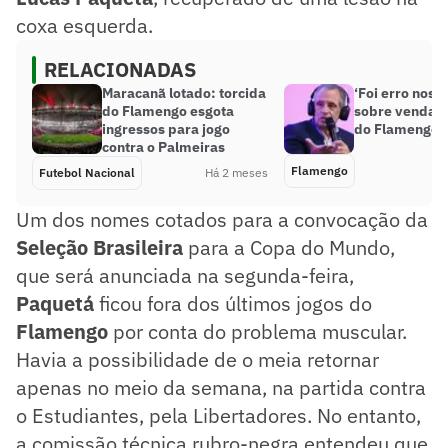
coxa esquerda.
RELACIONADAS
Maracanã lotado: torcida
‘Foi erro nosso
do Flamengo esgota
sobre venda d
ingressos para jogo
do Flamengo
contra o Palmeiras
Flamengo
Futebol Nacional
Há 2 meses
Um dos nomes cotados para a convocação da
Seleção Brasileira
para a Copa do Mundo,
que será anunciada na segunda-feira,
Paquetá
ficou fora dos últimos jogos do
Flamengo
por conta do problema muscular.
Havia a possibilidade de o meia retornar
apenas no meio da semana, na partida contra
o Estudiantes, pela Libertadores. No entanto,
a comissão técnica rubro-negra entendeu que