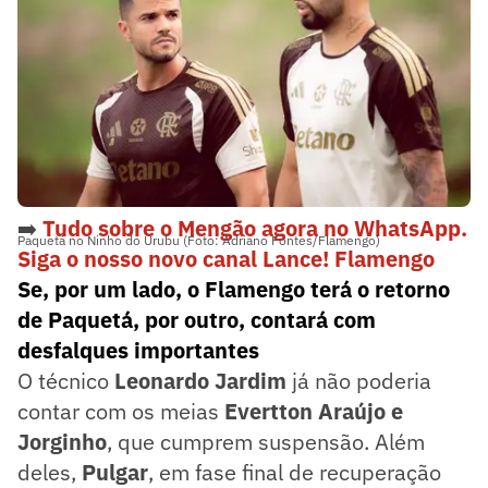
➡️
Tudo sobre o Mengão agora no WhatsApp.
Paquetá no Ninho do Urubu (Foto: Adriano Fontes/Flamengo)
Siga o nosso novo canal Lance! Flamengo
Se, por um lado, o Flamengo terá o retorno
de Paquetá, por outro, contará com
desfalques importantes
O técnico
Leonardo Jardim
já não poderia
contar com os meias
Evertton Araújo e
Jorginho
, que cumprem suspensão. Além
deles,
Pulgar
, em fase final de recuperação