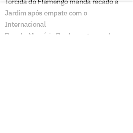
Torcida do Flamengo manda recado a
Jardim após empate com o
Internacional
Renato Maurício Prado rasga o verbo
após Internacional x Flamengo
Varela aponta problema no Flamengo: 'É
sobre o time, a maneira de jogar'
Dê suas notas: Internacional e
Flamengo ficam no empate pelo
Brasileirão
Flamengo volta a jogar mal e só empata
com um Internacional em crise no