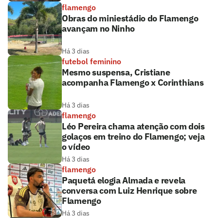
flamengo
Obras do miniestádio do Flamengo
avançam no Ninho
Há 3 dias
futebol feminino
Mesmo suspensa, Cristiane
acompanha Flamengo x Corinthians
Há 3 dias
flamengo
Léo Pereira chama atenção com dois
golaços em treino do Flamengo; veja
o vídeo
Há 3 dias
flamengo
Paquetá elogia Almada e revela
conversa com Luiz Henrique sobre
Flamengo
Há 3 dias