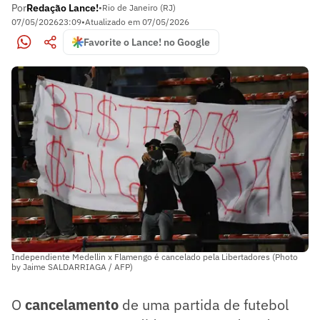
Por
Redação Lance!
•
Rio de Janeiro (RJ)
07/05/2026
23:09
•
Atualizado em
07/05/2026
Favorite o Lance! no Google
Independiente Medellin x Flamengo é cancelado pela Libertadores (Photo
by Jaime SALDARRIAGA / AFP)
O
cancelamento
de uma partida de futebol