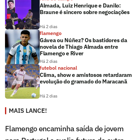
Almada, Luiz Henrique e Danilo:
Braune é sincero sobre negociações
Há 2 dias
flamengo
Gávea ou Núñez? Os bastidores da
novela de Thiago Almada entre
Flamengo e River
Há 2 dias
futebol nacional
Clima, show e amistosos retardaram
evolução do gramado do Maracanã
Há 2 dias
MAIS LANCE!
Flamengo encaminha saída de jovem