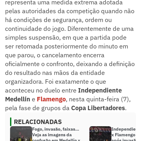
representa uma medida extrema adotada
pelas autoridades da competição quando não
há condições de segurança, ordem ou
continuidade do jogo. Diferentemente de uma
simples suspensão, em que a partida pode
ser retomada posteriormente do minuto em
que parou, o cancelamento encerra
oficialmente o confronto, deixando a definição
do resultado nas mãos da entidade
organizadora. Foi exatamente o que
aconteceu no duelo entre
Independiente
Medellín
e
Flamengo
, nesta quinta-feira (7),
pela fase de grupos da
Copa Libertadores
.
RELACIONADAS
Fogo, invasão, faixas…
Independiente
Veja as imagens da
x Flamengo é 
confusão em Medellín x
após invasão 