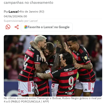
campanhas no chaveamento
Por
Lance!
•
Rio de Janeiro (RJ)
04/06/2024
06:00
Supervisionado
por
Lance!
Favorite o Lance! no Google
No último encontro entre Flamengo e Bolívar, Rubro-Negro goleou o rival por
4 a 0 (PABLO PORCIUNCULA / AFP)