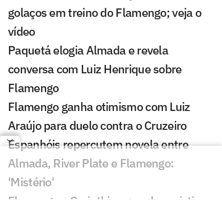
golaços em treino do Flamengo; veja o
vídeo
Paquetá elogia Almada e revela
conversa com Luiz Henrique sobre
Flamengo
Flamengo ganha otimismo com Luiz
Araújo para duelo contra o Cruzeiro
Espanhóis repercutem novela entre
Almada, River Plate e Flamengo:
'Mistério'
Flamengo x Corinthians: onde assistir,
horário e prováveis escalações do duelo