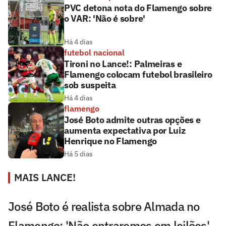
PVC detona nota do Flamengo sobre
o VAR: 'Não é sobre'
Há 4 dias
futebol nacional
Tironi no Lance!: Palmeiras e
Flamengo colocam futebol brasileiro
sob suspeita
Há 4 dias
flamengo
José Boto admite outras opções e
aumenta expectativa por Luiz
Henrique no Flamengo
Há 5 dias
MAIS LANCE!
José Boto é realista sobre Almada no
Flamengo: 'Não entraremos em leilões'