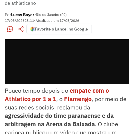
de athleticano
Por
Lucas Bayer
•
Rio de Janeiro (RJ)
17/05/2026
23:11
•
Atualizado em
17/05/2026
Favorite o Lance! no Google
Pouco tempo depois do
empate com o
Athletico por 1 a 1
, o
Flamengo
, por meio de
suas redes sociais, reclamou da
agressividade do time paranaense e da
arbitragem na Arena da Baixada
. O clube
carioca publicou um vídeo que mostra um