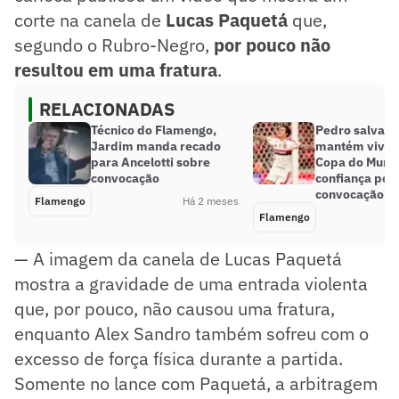
corte na canela de
Lucas Paquetá
que,
segundo o Rubro-Negro,
por pouco não
resultou em uma fratura
.
RELACIONADAS
Técnico do Flamengo,
Pedro salva F
Jardim manda recado
mantém vivo 
para Ancelotti sobre
Copa do Mundo
convocação
confiança por
convocação
Flamengo
Há 2 meses
Flamengo
— A imagem da canela de Lucas Paquetá
mostra a gravidade de uma entrada violenta
que, por pouco, não causou uma fratura,
enquanto Alex Sandro também sofreu com o
excesso de força física durante a partida.
Somente no lance com Paquetá, a arbitragem