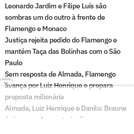
Leonardo Jardim e Filipe Luís são
sombras um do outro à frente de
Flamengo e Monaco
Justiça rejeita pedido do Flamengo e
mantém Taça das Bolinhas com o São
Paulo
Sem resposta de Almada, Flamengo
avança por Luiz Henrique e prepara
proposta milionária
Almada, Luiz Henrique e Danilo: Braune
é sincero sobre negociações
Gávea ou Núñez? Os bastidores da