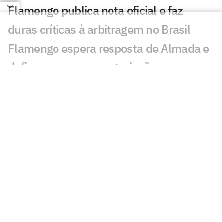
Flamengo publica nota oficial e faz
duras críticas à arbitragem no Brasil
Flamengo espera resposta de Almada e
define prazo para negociação
Vitão vive melhor momento no
Flamengo e números explicam
sequência entre os titulares
Flamengo segue com ampla vantagem
sobre o Corinthians no ranking de
torcidas
Por onde anda Valdeir 'The Flash', ex-
atacante do Flamengo, Botafogo e São