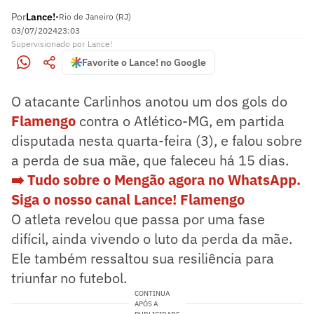
Por
Lance!
•
Rio de Janeiro (RJ)
03/07/2024
23:03
Supervisionado
por
Lance!
Favorite o Lance! no Google
O atacante Carlinhos anotou um dos gols do
Flamengo
contra o Atlético-MG, em partida
disputada nesta quarta-feira (3), e falou sobre
a perda de sua mãe, que faleceu há 15 dias.
➡️ Tudo sobre o Mengão agora no WhatsApp.
Siga o nosso canal Lance! Flamengo
O atleta revelou que passa por uma fase
difícil, ainda vivendo o luto da perda da mãe.
Ele também ressaltou sua resiliência para
triunfar no futebol.
CONTINUA
APÓS A