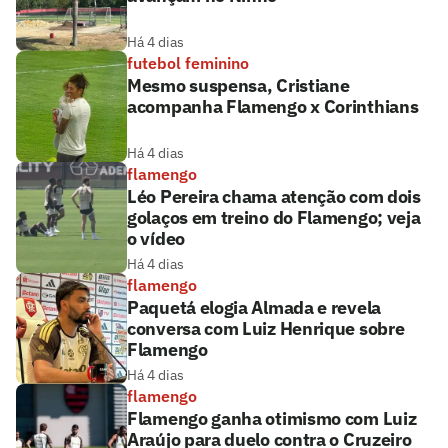
Há 4 dias
futebol feminino
Mesmo suspensa, Cristiane
acompanha Flamengo x Corinthians
Há 4 dias
flamengo
Léo Pereira chama atenção com dois
golaços em treino do Flamengo; veja
o vídeo
Há 4 dias
flamengo
Paquetá elogia Almada e revela
conversa com Luiz Henrique sobre
Flamengo
Há 4 dias
flamengo
Flamengo ganha otimismo com Luiz
Araújo para duelo contra o Cruzeiro