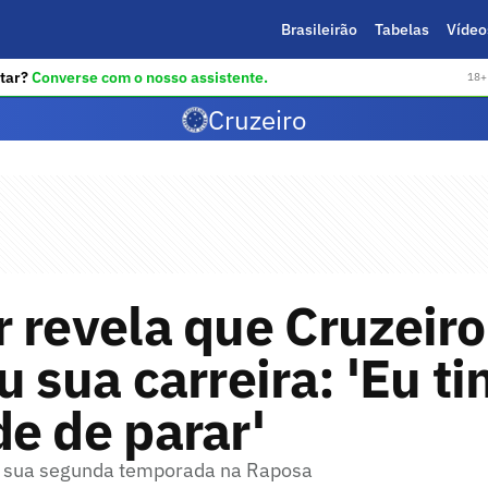
Brasileirão
Tabelas
Vídeo
tar?
Converse com o nosso assistente.
18+ 
Cruzeiro
 revela que Cruzeiro
u sua carreira: 'Eu ti
e de parar'
m sua segunda temporada na Raposa