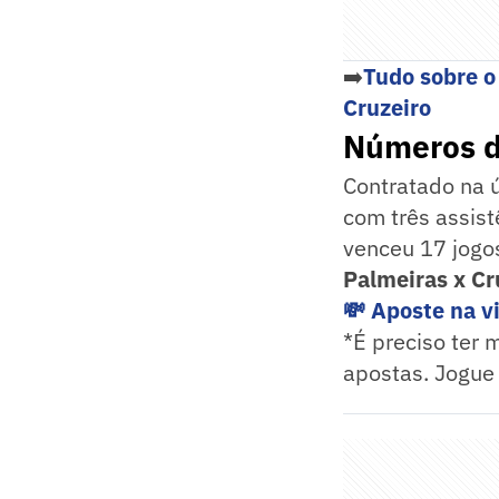
➡️
Tudo sobre o
Cruzeiro
Números d
Contratado na ú
com três assist
venceu 17 jogos
Palmeiras x Cr
💸 Aposte na v
*É preciso ter 
apostas. Jogue