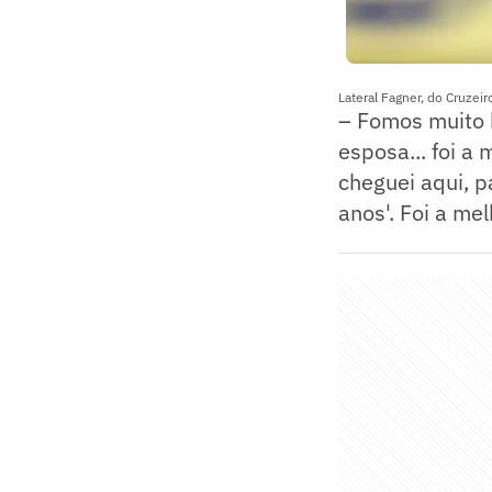
Lateral Fagner, do Cruzei
– Fomos muito 
esposa... foi a
cheguei aqui, p
anos'. Foi a me