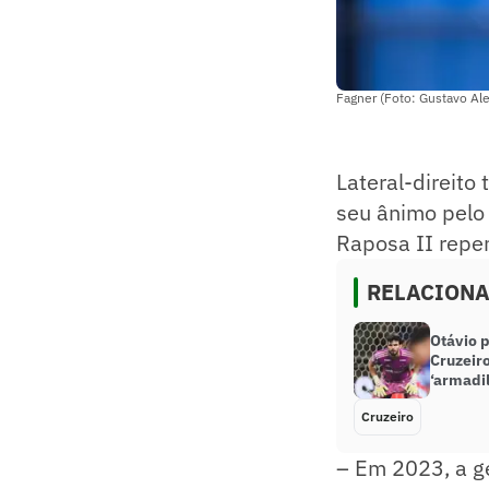
Fagner (Foto: Gustavo Ale
Lateral-direito 
seu ânimo pelo 
Raposa II repen
RELACION
Otávio p
Cruzeir
‘armadi
Cruzeiro
– Em 2023, a ge