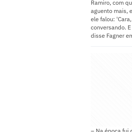
Ramiro, com que
aguento mais, e
ele falou: 'Car
conversando. E 
disse Fagner em
– Na época fui 