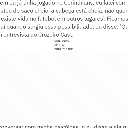
m eu já tinha jogado no Corinthians, eu falei com 
stou de saco cheio, a cabeça está cheia, não quero
a, existe vida no futebol em outros lugares'. Ficam
aí quando surgiu essa possibilidade, eu disse: 'Que
 entrevista ao Cruzeiro Cast.
CONTINUA
APÓS A
PUBLICIDADE
conversar com minha psicóloga, e eu disse a ela qu