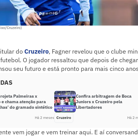
ixo/Cruzeiro)
titular do
Cruzeiro
, Fagner revelou que o clube min
futebol. O jogador ressaltou que depois de chegar
sou seu futuro e está pronto para mais cinco anos 
ADAS
rojeta Palmeiras x
Confira arbitragem de Boca
o e chama atenção para
Juniors x Cruzeiro pela
lhas’ do gramado sintético
Libertadores
Há 2 meses
Cruzeiro
Há 2 
nte vem jogar e vem treinar aqui. E aí conversan