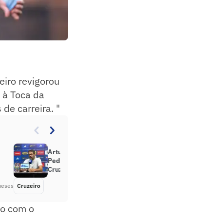
eiro revigorou
 à Toca da
de carreira. "
Artur Jorge revela conversa com
Pedrinho e reflete sobre elenco do
Cruzeiro
meses
Cruzeiro
Há 2 meses
do com o