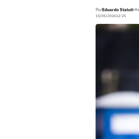
Por
Eduardo Statuti
•
Be
15/05/2026
12:25