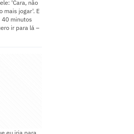
ele: 'Cara, não
 mais jogar'. E
os 40 minutos
ro ir para lá –
e eu iria para