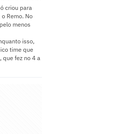
ó criou para
a o Remo. No
e pelo menos
nquanto isso,
nico time que
, que fez no 4 a