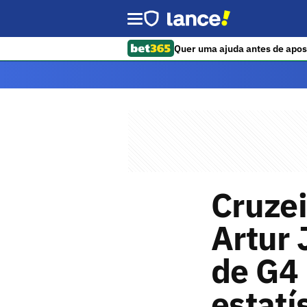
Quer uma ajuda antes de apos
Cruzei
Artur
de G4 
estatí