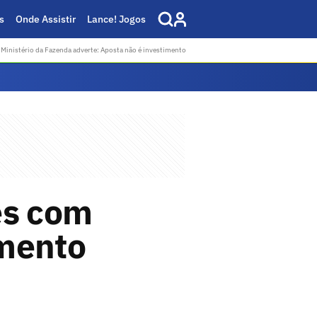
s
Onde Assistir
Lance! Jogos
Ministério da Fazenda adverte: Aposta não é investimento
ês com
amento