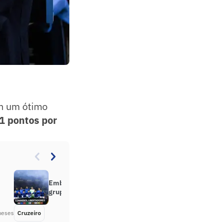
m um ótimo
1 pontos por
Embolado! Confira como ficou o
grupo do Cruzeiro na Libertadores
meses
Cruzeiro
Há 3 meses