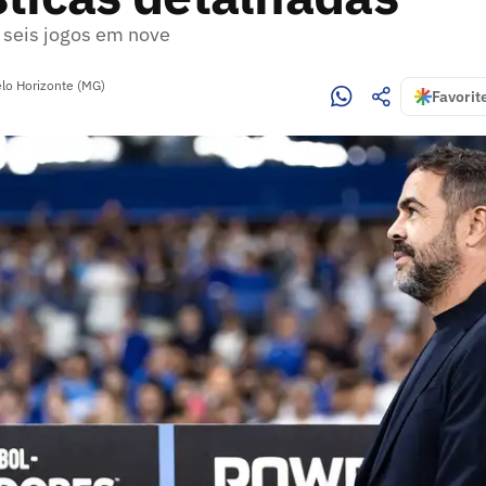
seis jogos em nove
lo Horizonte (MG)
Favorit