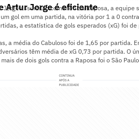
e Artur Jorge é eficiente
r Jorge assumiu o comando da Raposa, a equipe s
um gol em uma partida, na vitória por 1 a 0 contr
rtidas, a estatística de gols esperados (xG) foi d
s, a média do Cabuloso foi de 1,65 por partida. E
dversários têm média de xG 0,73 por partida. O ú
r mais de dois gols contra a Raposa foi o São Paulo
CONTINUA
APÓS A
PUBLICIDADE