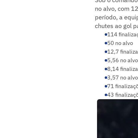
no alvo, com 12
período, a equi
chutes ao gol p
114 finaliza
50 no alvo
12,7 finaliz
5,56 no alvo
8,14 finaliz
3,57 no alvo
71 finalizaç
43 finalizaç