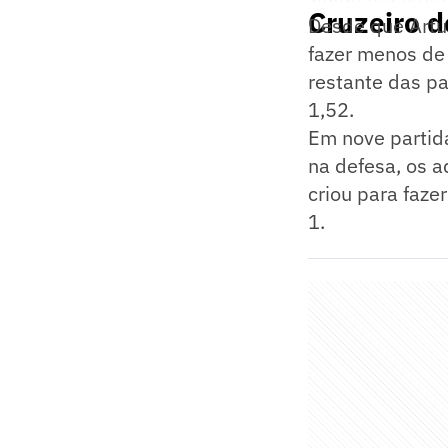
Cruzeiro d
Desde que Artu
fazer menos de 
restante das pa
1,52.
Em nove partida
na defesa, os a
criou para faze
1.