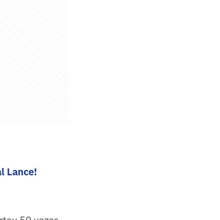
l Lance!
rtou 50 vezes