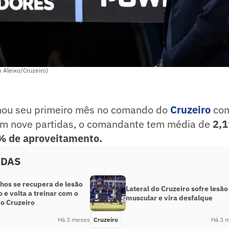
o Aleixo/Cruzeiro)
chou seu primeiro mês no comando do
Cruzeiro
co
m nove partidas, o comandante tem média de
2,1
% de aproveitamento.
ADAS
hos se recupera de lesão
Lateral do Cruzeiro sofre lesão
o e volta a treinar com o
muscular e vira desfalque
do Cruzeiro
Há 3 meses
Cruzeiro
Há 3 