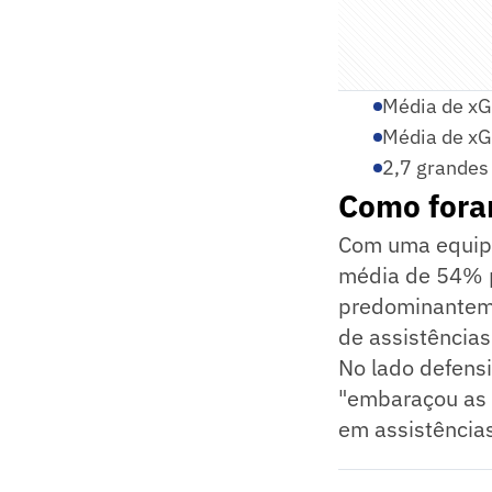
Média de xG
Média de xG
2,7 grandes
Como foram
Com uma equipe
média de 54% po
predominanteme
de assistências
No lado defensi
"embaraçou as e
em assistências