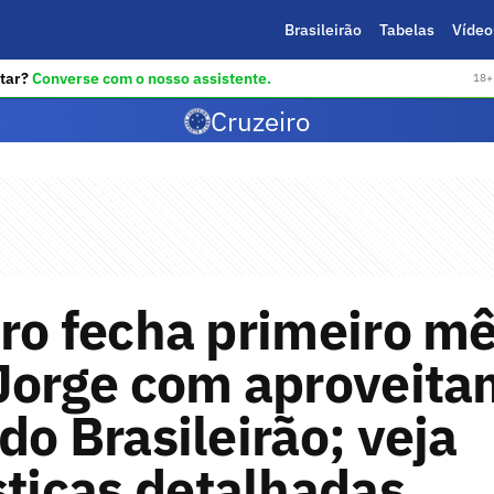
Brasileirão
Tabelas
Vídeo
tar?
Converse com o nosso assistente.
18+ 
Cruzeiro
ro fecha primeiro m
 Jorge com aproveit
do Brasileirão; veja
sticas detalhadas