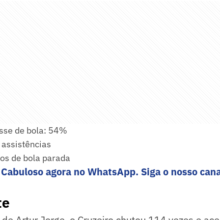
sse de bola: 54%
 assistências
dos de bola parada
 Cabuloso agora no WhatsApp. Siga o nosso cana
te
e Artur Jorge, o Cruzeiro chutou 114 vezes e ace