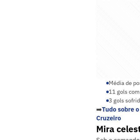
Média de po
11 gols com
3 gols sofri
➡️
Tudo sobre o
Cruzeiro
Mira celes
Sob o comando d