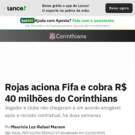
Baixe grátis o app do Lance!
Baixe agora
O esporte na palma da mão.
Ajuda com Aposta?
Fale com o assistente.
18+ Ministério da Fazenda adverte: Aposta não é investimento
Corinthians
Rojas aciona Fifa e cobra R$
40 milhões do Corinthians
Jogador e clube não chegaram a um acordo amigável
após a recisão contratual, há duas semanas
Por
Mauricio Luz
Rafael Marson
•
São Paulo (SP)
•
11/03/2024
12:17
•
Atualizado em
11/03/2024