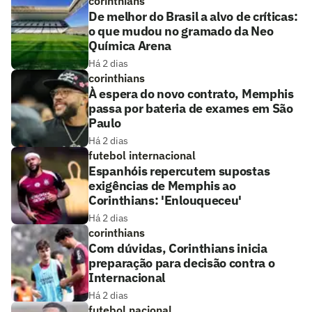
corinthians
De melhor do Brasil a alvo de críticas:
o que mudou no gramado da Neo
Química Arena
Há 2 dias
corinthians
À espera do novo contrato, Memphis
passa por bateria de exames em São
Paulo
Há 2 dias
futebol internacional
Espanhóis repercutem supostas
exigências de Memphis ao
Corinthians: 'Enlouqueceu'
Há 2 dias
corinthians
Com dúvidas, Corinthians inicia
preparação para decisão contra o
Internacional
Há 2 dias
futebol nacional