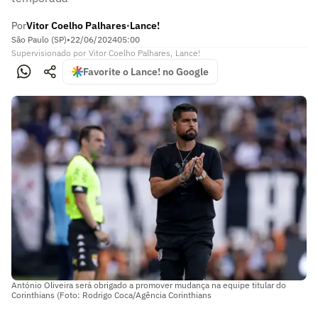
Por
Vitor Coelho Palhares
Lance!
•
São Paulo (SP)
•
22/06/2024
05:00
Supervisionado
por
Vitor Coelho Palhares
,
Lance!
Favorite o Lance! no Google
António Oliveira será obrigado a promover mudança na equipe titular do
Corinthians (Foto: Rodrigo Coca/Agência Corinthians