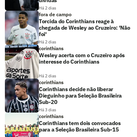
dívidas
Há 2 dias
fora de campo
Torcida do Corinthians reage à
chegada de Wesley ao Cruzeiro: 'Não
foi'
Há 2 dias
corinthians
Wesley acerta com o Cruzeiro após
interesse do Corinthians
Há 2 dias
corinthians
Corinthians decide não liberar
Dieguinho para Seleção Brasileira
Sub-20
Há 3 dias
corinthians
Corinthians tem dois convocados
para a Seleção Brasileira Sub-15