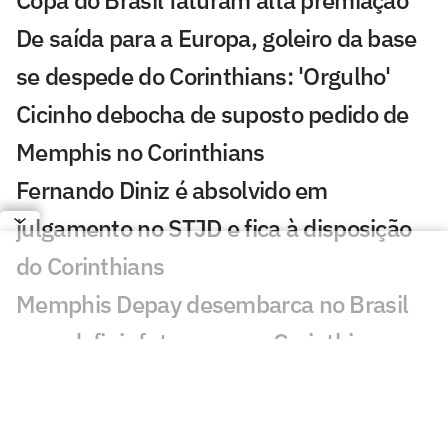
Copa do Brasil faturam alta premiação
De saída para a Europa, goleiro da base
se despede do Corinthians: 'Orgulho'
Cicinho debocha de suposto pedido de
Memphis no Corinthians
Fernando Diniz é absolvido em
julgamento no STJD e fica à disposição
do Corinthians
Memphis Depay desembarca no Brasil
para definir futuro com o Corinthians
Copa do Brasil bate recorde negativo de
gols na ida das oitavas de final