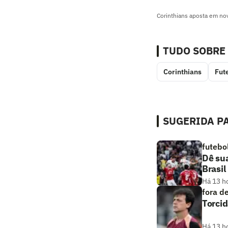
Corinthians aposta em nov
TUDO SOBRE
Corinthians
Fut
SUGERIDA PA
futebo
Dê sua
Brasil
Há 13 h
fora d
Torcid
Há 13 h