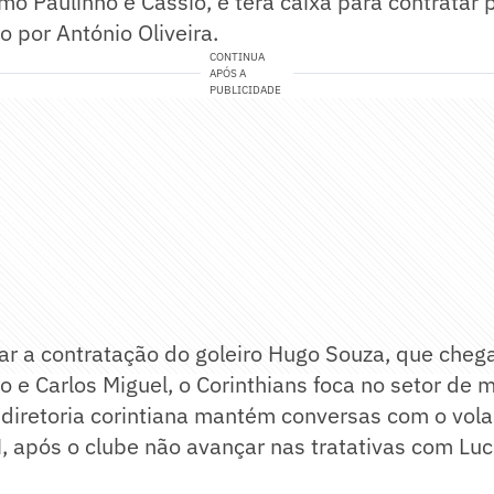
mo Paulinho e Cássio, e terá caixa para contratar 
 por António Oliveira.
CONTINUA
APÓS A
PUBLICIDADE
r a contratação do goleiro Hugo Souza, que chega
o e Carlos Miguel, o Corinthians foca no setor de
diretoria corintiana mantém conversas com o vola
, após o clube não avançar nas tratativas com Lu