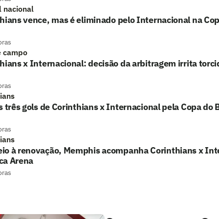
l nacional
hians vence, mas é eliminado pelo Internacional na Cop
oras
e campo
hians x Internacional: decisão da arbitragem irrita torci
oras
hians
s três gols de Corinthians x Internacional pela Copa do B
oras
hians
io à renovação, Memphis acompanha Corinthians x Int
ca Arena
oras