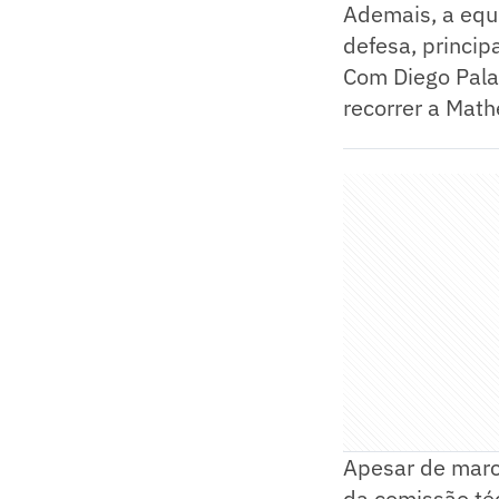
Ademais, a equ
defesa, princi
Com Diego Palac
recorrer a Math
Apesar de marca
da comissão téc