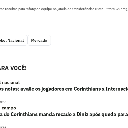
as receitas para reforçar a equipe na janela de transferências (Foto: Ettore Chiere
ebol Nacional
Mercado
RA VOCÊ!
l nacional
s notas: avalie os jogadores em Corinthians x Internac
oras
e campo
a do Corinthians manda recado a Diniz após queda para
oras