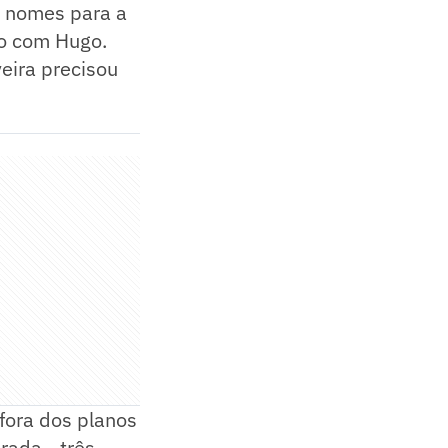
e nomes para a
ão com Hugo.
eira precisou
fora dos planos
rada - três