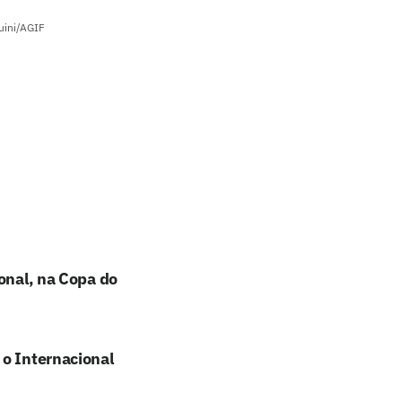
guini/AGIF
ional, na Copa do
 o Internacional