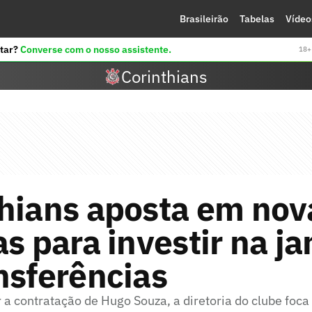
Brasileirão
Tabelas
Vídeo
tar?
Converse com o nosso assistente.
18+ 
Corinthians
thians aposta em nov
as para investir na ja
nsferências
a contratação de Hugo Souza, a diretoria do clube foca