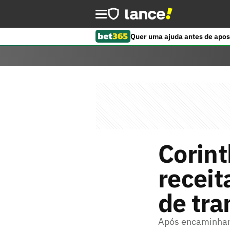
Quer uma ajuda antes de apos
Corin
receit
de tra
Após encaminhar 