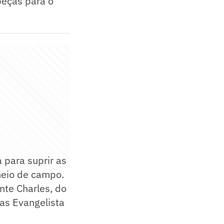
peças para o
 para suprir as
 meio de campo.
nte Charles, do
cas Evangelista