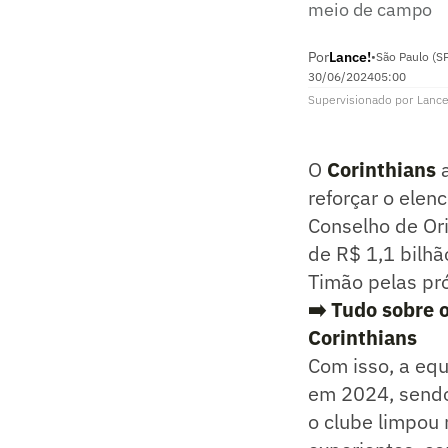
meio de campo
Por
Lance!
•
São Paulo (S
30/06/2024
05:00
Supervisionado
por
Lance
O
Corinthians
a
reforçar o elenc
Conselho de Ori
de R$ 1,1 bilhã
Timão pelas pr
➡️ Tudo sobre 
Corinthians
Com isso, a eq
em 2024, sendo
o clube limpou 