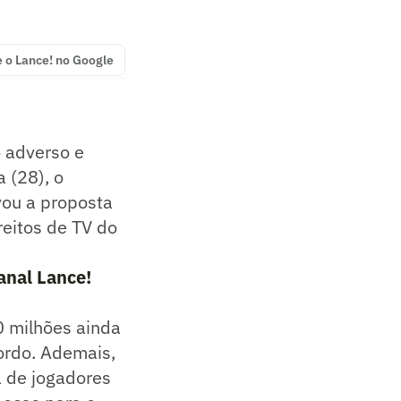
e o Lance! no Google
 adverso e
a (28), o
vou a proposta
reitos de TV do
anal Lance!
0 milhões ainda
ordo. Ademais,
a de jogadores