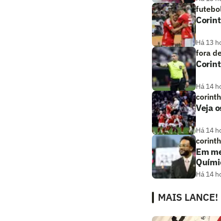
futebo
Corint
Há 13 h
fora d
Corint
Há 14 h
corint
Veja o
Há 14 h
corint
Em me
Quími
Há 14 h
MAIS LANCE!