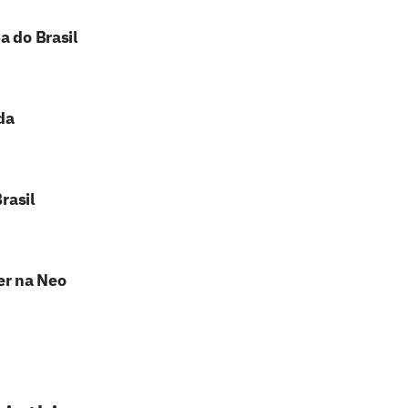
a do Brasil
da
rasil
er na Neo