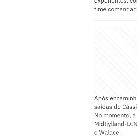
experientes, co
time comandado
Após encaminha
saídas de Cássi
No momento, a 
Midtjylland-DIN
e Walace.