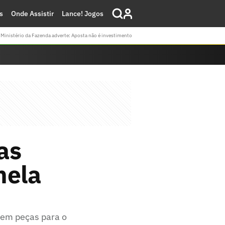
s
Onde Assistir
Lance! Jogos
Ministério da Fazenda adverte: Aposta não é investimento
as
nela
 em peças para o