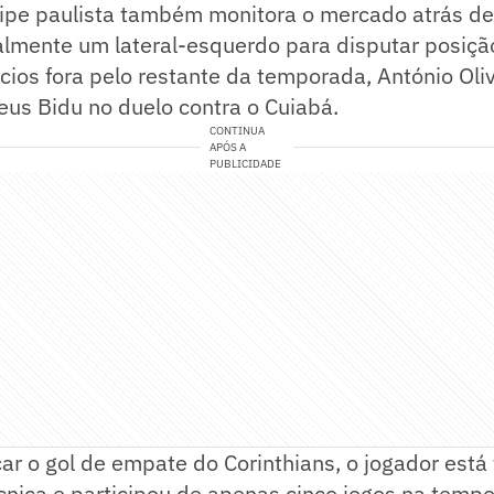
ipe paulista também monitora o mercado atrás d
palmente um lateral-esquerdo para disputar posiç
ios fora pelo restante da temporada, António Oliv
eus Bidu no duelo contra o Cuiabá.
CONTINUA
APÓS A
PUBLICIDADE
r o gol de empate do Corinthians, o jogador está 
nica e participou de apenas cinco jogos na tempo