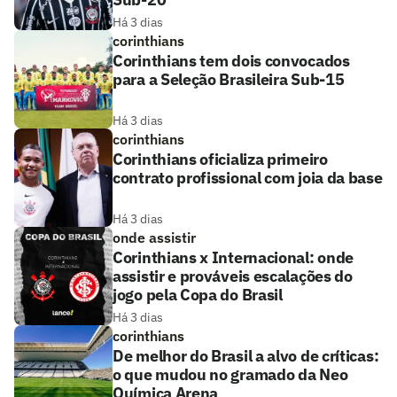
Há 3 dias
corinthians
Corinthians tem dois convocados
para a Seleção Brasileira Sub-15
Há 3 dias
corinthians
Corinthians oficializa primeiro
contrato profissional com joia da base
Há 3 dias
onde assistir
Corinthians x Internacional: onde
assistir e prováveis escalações do
jogo pela Copa do Brasil
Há 3 dias
corinthians
De melhor do Brasil a alvo de críticas:
o que mudou no gramado da Neo
Química Arena