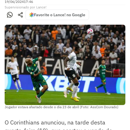
19/06/2024
17:46
Supervisionado
por
Lance!
Favorite o Lance! no Google
Jogador estava afastado desde o dia 23 de abril (Foto: AssCom Dourado)
O Corinthians anunciou, na tarde desta