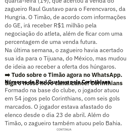
quarta-feira (19), que acertou a venda do
zagueiro Raul Gustavo para o Ferencvaros, da
Hungria. O Timão, de acordo com informações
do GE, irá receber R$1 milhão pela
negociação do atleta, além de ficar com uma
percentagem de uma venda futura.
Na última semana, o zagueiro havia acertado
sua ida para o Tijuana, do México, mas mudou
de ideia ao receber a oferta dos húngaros.
➡️ Tudo sobre o Timão agora no WhatsApp.
Números de Raul Gustavo pelo Corinthians
Siga o nosso novo canal Lance! Corinthians
Formado na base do clube, o jogador atuou
em 54 jogos pelo Corinthians, com seis gols
marcados. O jogador estava afastado do
elenco desde o dia 23 de abril. Além do
Timão, o zagueiro também atuou pelo Bahia.
CONTINUA