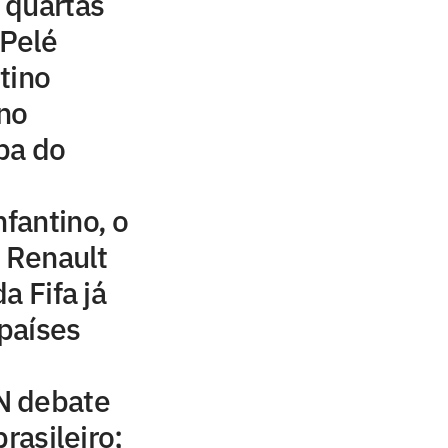
 quartas
 Pelé
tino
ano
pa do
nfantino, o
o Renault
a Fifa já
países
N debate
rasileiro;