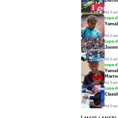
Derrot
Há 3 se
copa 
Yamal 
Há 3 se
copa 
Jovem
Há 3 se
copa 
Yamal
Marro
Há 3 se
copa 
Classi
Há 3 se