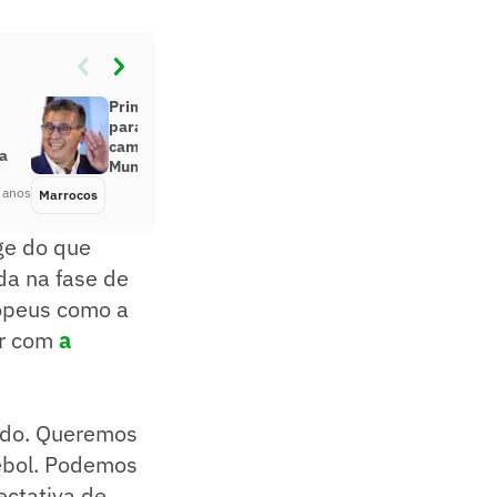
Primeiro-ministro do Marrocos
parabeniza a seleção pela
campanha histórica na Copa do
ça
Mundo
 anos
Marrocos
Há 3 anos
nge do que
nda na fase de
ropeus como a
ar com
a
ando. Queremos
tebol. Podemos
ectativa de