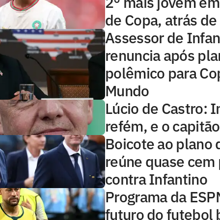
2° mais jovem em
de Copa, atrás de
Assessor de Infan
renuncia após pl
polêmico para Co
Mundo
Lúcio de Castro: I
refém, e o capitã
Boicote ao plano d
reúne quase cem 
contra Infantino
Programa da ESP
futuro do futebol b