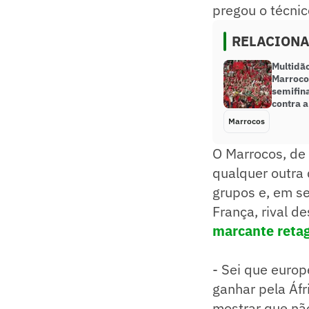
pregou o técnic
RELACION
Multidã
Marroco
semifin
contra a
Marrocos
O Marrocos, de 
qualquer outra d
grupos e, em s
França, rival d
marcante reta
- Sei que europ
ganhar pela Áf
mostrar que não