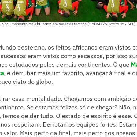
ve o seu momento mais brilhante em todos os tempos (MANAN VATSYAYANA / AFP)
undo deste ano, os feitos africanos eram vistos c
 sucessos eram vistos como escassos, por isso su
o estudados pelos demais continentes. O que
M
ça
, é derrubar mais um favorito, avançar à final e d
ouco visto do globo.
 tirar essa mentalidade. Chegamos com ambição 
ntinente. Se estamos felizes só de chegar? Não, nã
temos de dar tudo. O estado de espírito é esse. O r
 nos respeitam. Derrotamos equipes fortes. Estam
valor. Mais perto da final, mais perto dos nossos