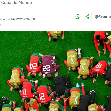
a Copa do Mundo
Favorit
zado em
14/12/2022
07:30
!