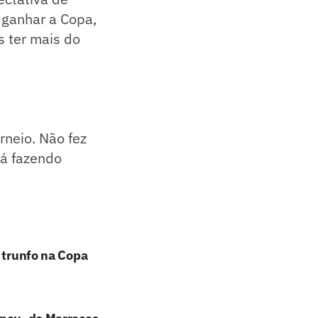
 ganhar a Copa,
 ter mais do
rneio. Não fez
tá fazendo
u trunfo na Copa