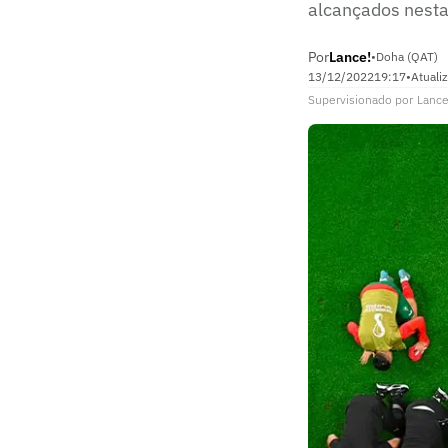
alcançados nest
Por
Lance!
•
Doha (QAT)
13/12/2022
19:17
•
Atuali
Supervisionado
por
Lance