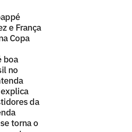
bappé
ez e França
 na Copa
é boa
il no
entenda
explica
tidores da
enda
se torna o