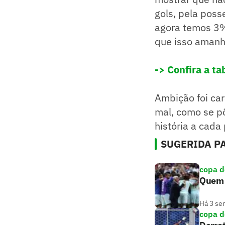
gols, pela poss
agora temos 3%
que isso amanhã
-> Confira a t
Ambição foi car
mal, como se pô
história a cada
SUGERIDA PA
copa 
Quem é
Há 3 se
copa 