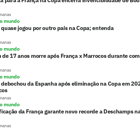
a para a França na Copa encerra invencibilidade de Bo
manas
do mundo
quase jogou por outro país na Copa; entenda
manas
do mundo
 de 17 anos morre após França x Marrocos durante co
manas
do mundo
 debochou da Espanha após eliminação na Copa em 202
cos
manas
do mundo
ficação da França garante novo recorde a Deschamps na
manas