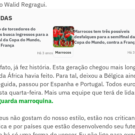
o Walid Regragui.
ADAS
o de torcedores do
Marrocos tem três possíveis
s busca ingressos para a
desfalques para a semifinal da
al da Copa do Mundo,
Copa do Mundo, contra a Fran
 França
Marrocos
Há 3
Há 3 anos
fato, já fez história. Esta geração chegou mais lo
a África havia feito. Para tal, deixou a Bélgica ai
eguida, passou por Espanha e Portugal. Todos eu
esta quarta-feira. Mais uma equipe que terá de lid
guarda marroquina.
eus não gostam do nosso estilo, estão nos critic
rica e por países que estão desenvolvendo seu fu
 há só uma forma de vencer. Eu não ligo para exp