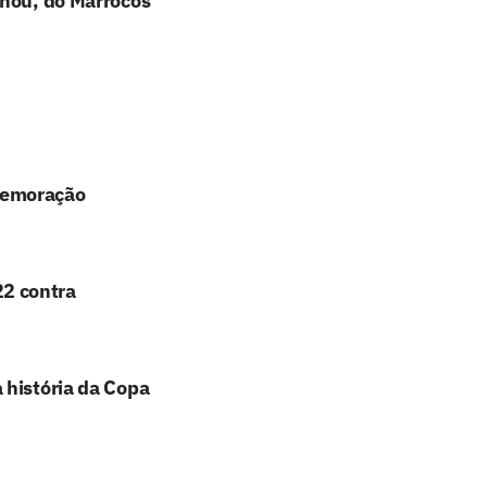
unou, do Marrocos
memoração
2 contra
 história da Copa