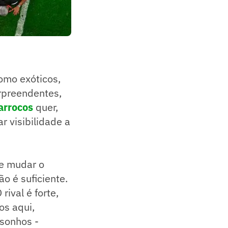
omo exóticos,
rpreendentes,
arrocos
quer,
ar visibilidade a
de mudar o
o é suficiente.
ival é forte,
os aqui,
 sonhos -