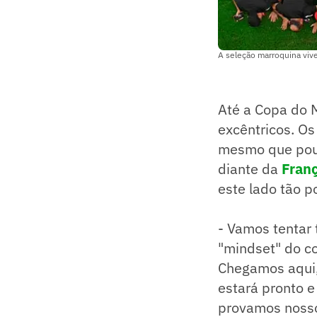
A seleção marroquina vi
Até a Copa do M
excêntricos. Os
mesmo que pouc
diante da
Fran
este lado tão p
- Vamos tentar
"mindset" do co
Chegamos aqui, 
estará pronto e
provamos nosso 