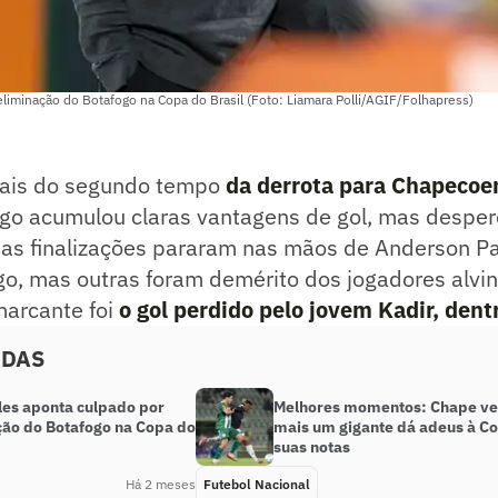
eliminação do Botafogo na Copa do Brasil (Foto: Liamara Polli/AGIF/Folhapress)
nais do segundo tempo
da derrota para Chapecoe
ogo acumulou claras vantagens de gol, mas desper
as finalizações pararam nas mãos de Anderson Pai
o, mas outras foram demérito dos jogadores alvin
arcante foi
o gol perdido pelo jovem Kadir, dent
ADAS
les aponta culpado por
Melhores momentos: Chape ven
ção do Botafogo na Copa do
mais um gigante dá adeus à Co
suas notas
Há 2 meses
Futebol Nacional