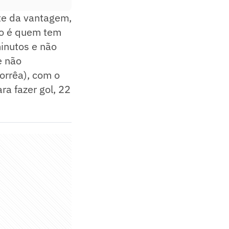
nte da vantagem,
ro é quem tem
inutos e não
e não
orrêa), com o
ra fazer gol, 22