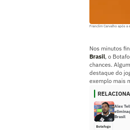
Franclim Carvalho após a 
Nos minutos fi
Brasil
, o Botaf
chances. Algum
destaque do jog
exemplo mais m
RELACION
Alex Tel
elimina
Brasil
Botafogo