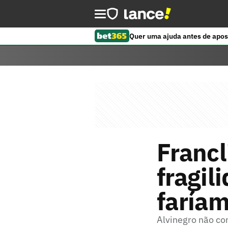
Quer uma ajuda antes de apos
Franc
fragil
faríam
Alvinegro não co