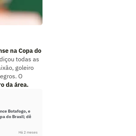
nse na Copa do
diçou todas as
xão, goleiro
egros. O
ro da área.
ce Botafogo, e
pa do Brasil; dê
Há 2 meses