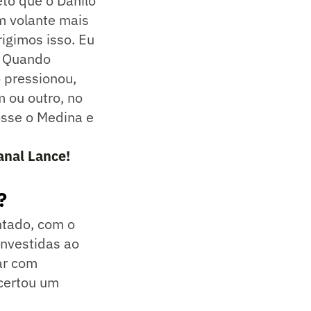
to que o Danilo
m volante mais
rigimos isso. Eu
. Quando
 pressionou,
 ou outro, no
fosse o Medina e
anal Lance!
?
ntado, com o
nvestidas ao
ar com
acertou um