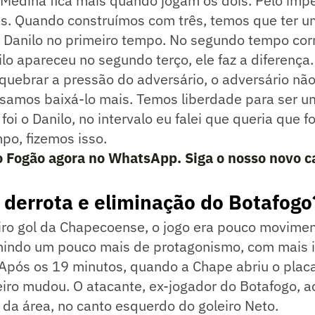
Medina fica mais quando jogam os dois. Pelo ímpe
is. Quando construímos com três, temos que ter u
 o Danilo no primeiro tempo. No segundo tempo cor
lo apareceu no segundo terço, ele faz a diferença
uebrar a pressão do adversário, o adversário não
samos baixá-lo mais. Temos liberdade para ser um
foi o Danilo, no intervalo eu falei que queria que 
po, fizemos isso.
o Fogão agora no WhatsApp. Siga o nosso novo c
 derrota e eliminação do Botafogo
iro gol da Chapecoense, o jogo era pouco movime
indo um pouco mais de protagonismo, com mais i
 Após os 19 minutos, quando a Chape abriu o plac
eiro mudou. O atacante, ex-jogador do Botafogo, 
 da área, no canto esquerdo do goleiro Neto.