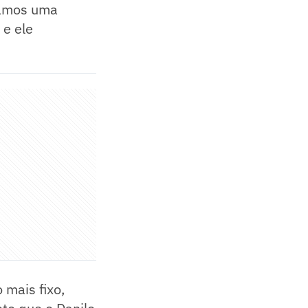
çamos uma
 e ele
 mais fixo,