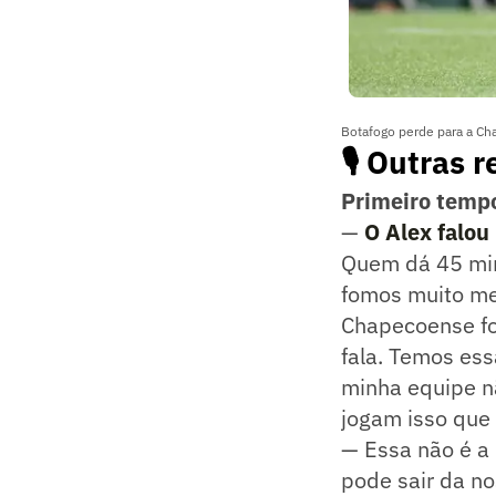
Botafogo perde para a Cha
🎙️ Outras
Primeiro temp
—
O Alex falou
Quem dá 45 min
fomos muito mel
Chapecoense fo
fala. Temos ess
minha equipe n
jogam isso que
— Essa não é a
pode sair da no