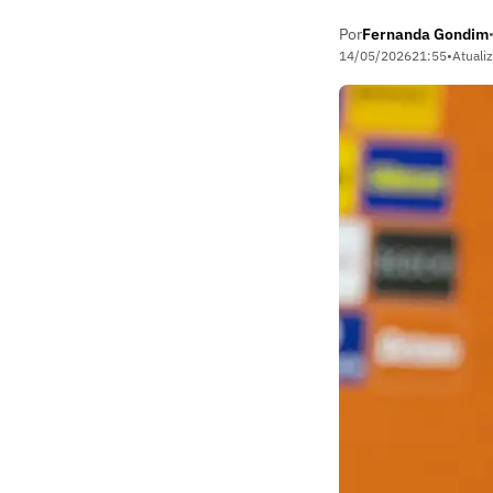
Por
Fernanda Gondim
14/05/2026
21:55
•
Atuali