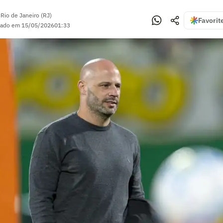
•
Rio de Janeiro (RJ)
Favorit
zado em
15/05/2026
01:33