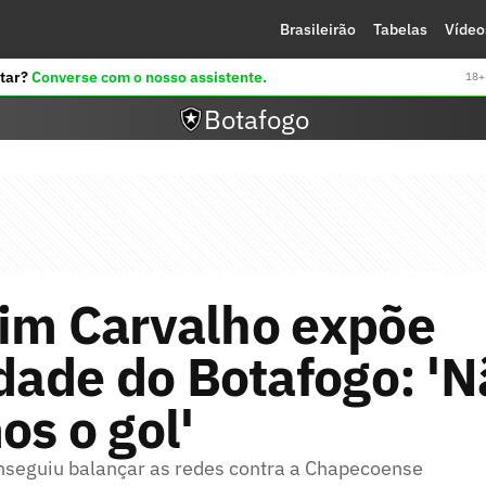
Brasileirão
Tabelas
Vídeo
tar?
Converse com o nosso assistente.
18+ 
Botafogo
lim Carvalho expõe
idade do Botafogo: '
os o gol'
nseguiu balançar as redes contra a Chapecoense