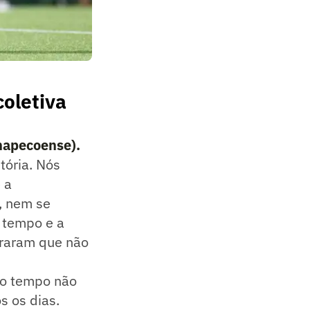
coletiva
hapecoense).
tória. Nós
 a
, nem se
 tempo e a
traram que não
ro tempo não
s os dias.