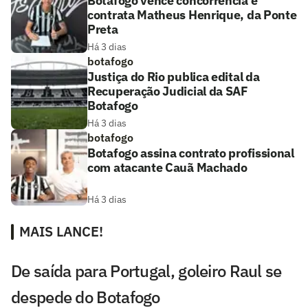
Botafogo vence concorrência e
contrata Matheus Henrique, da Ponte
Preta
Há 3 dias
botafogo
Justiça do Rio publica edital da
Recuperação Judicial da SAF
Botafogo
Há 3 dias
botafogo
Botafogo assina contrato profissional
com atacante Cauã Machado
Há 3 dias
MAIS LANCE!
De saída para Portugal, goleiro Raul se
despede do Botafogo