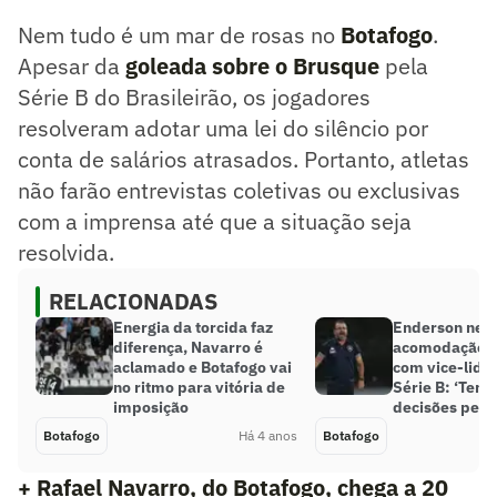
Nem tudo é um mar de rosas no
Botafogo
.
Apesar da
goleada sobre o Brusque
pela
Série B do Brasileirão, os jogadores
resolveram adotar uma lei do silêncio por
conta de salários atrasados. Portanto, atletas
não farão entrevistas coletivas ou exclusivas
com a imprensa até que a situação seja
resolvida.
RELACIONADAS
Energia da torcida faz
Enderson neg
diferença, Navarro é
acomodação d
aclamado e Botafogo vai
com vice-lide
no ritmo para vitória de
Série B: ‘Temo
imposição
decisões pela 
Botafogo
Há 4 anos
Botafogo
+ Rafael Navarro, do Botafogo, chega a 20