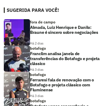
SUGERIDA PARA VOCÊ!
fora de campo
Almada, Luiz Henrique e Danilo:
Braune é sincero sobre negociações
Há 2 dias
botafogo
Franclim analisa janela de
transferências do Botafogo e projeta
clássico
Há 3 dias
botafogo
Ferraresi fala de renovação com o
Botafogo e projeta clássico com
Fluminense
Há 3 dias
botafogo