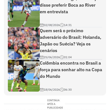
disse preferir Boca ao River
em entrevista
02/08/2026
14:31
Quem será o próximo
adversário do Brasil: Holanda,
Japão ou Suécia? Veja os
cenários
25/06/2026
01:04
Colômbia encontra no Brasil a
força para sonhar alto na Copa
do Mundo
18/06/2026
06:30
CONTINUA
APÓS A
PUBLICIDADE