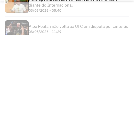
diante do Internacional
03/08/2026 - 05:40
Alex Poatan não volta ao UFC em disputa por cinturão
03/08/2026 - 11:29
Times
Futebol Nacional
Atlético Mineiro
Futebol Internacional
Brasileirão Série A
Bahia
Esportes
Libertadores
Copa do Brasil
Botafogo
Lance! +
NBA
Champions League
Copa do Nordeste
Ceará
Institucional
Lance! Negócios
NBB
Premier League
Futebol Feminino