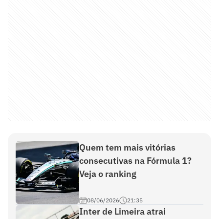
Quem tem mais vitórias
consecutivas na Fórmula 1?
Veja o ranking
08/06/2026
21:35
Inter de Limeira atrai