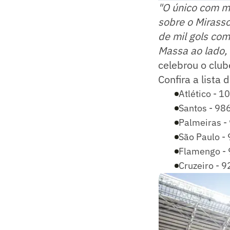
"O único com ma
sobre o Mirasso
de mil gols co
Massa ao lado, 
celebrou o club
Confira a lista
Atlético - 1
Santos - 98
Palmeiras -
São Paulo -
Flamengo - 
Cruzeiro - 