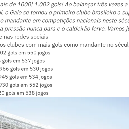
is de 1000! 1.002 gols! Ao balançar três vezes a 
l, o Galo se tornou o primeiro clube brasileiro a s
mo mandante em competições nacionais neste sécu
a pressão nunca para e o caldeirão ferve. Vamos j
e nas redes sociais
 dos clubes com mais gols como mandante no sécul
002 gols em 550 jogos
6 gols em 537 jogos
 966 gols em 530 jogos
 945 gols em 534 jogos
930 gols em 552 jogos
920 gols em 538 jogos