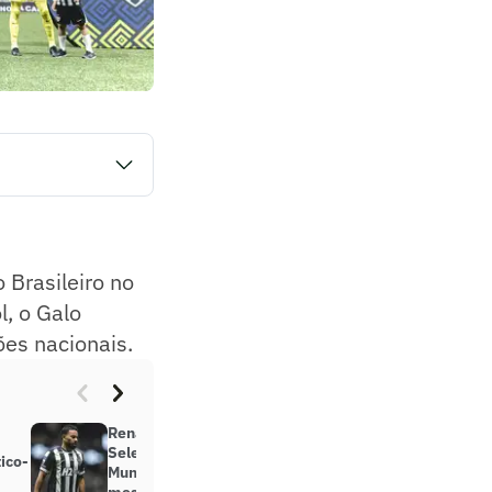
om os gols
s como mandante em
 Brasileiro no
l, o Galo
es nacionais.
Renan Lodi abre o jogo sobre
Seleção Brasileira e Copa do
ico-
Mundo: ‘Se tivesse chegado seis