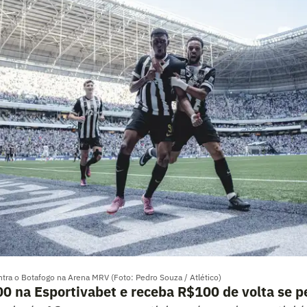
tra o Botafogo na Arena MRV (Foto: Pedro Souza / Atlético)
0 na Esportivabet e receba R$100 de volta se p