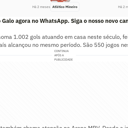
Há 2 meses
Atlético Mineiro
Há 2 
 Galo agora no WhatsApp. Siga o nosso novo can
 soma 1.002 gols atuando em casa neste século, f
país alcançou no mesmo período. São 550 jogos ne
CONTINUA
APÓS A
PUBLICIDADE
também chama atenção na Arena MRV. Desde a i