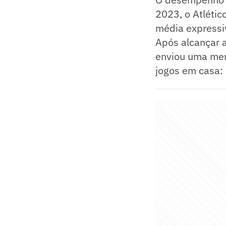
2023, o Atléti
média expressiv
Após alcançar a
enviou uma men
jogos em casa: