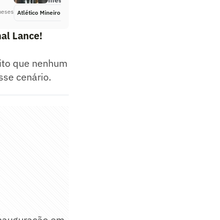
meses antes’
meses
Atlético Mineiro
Há 2 meses
al Lance!
eito que nenhum
sse cenário.
nauguração em