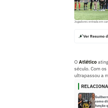
Jogadores entrada em cam
Ver Resumo d
O Atlético atingi
marcados na vitór
competições naci
Resumo supervision
O
Atlético
ating
século. Com os 
ultrapassou a 
RELACION
Guilher
como dir
função q