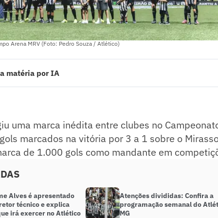
po Arena MRV (Foto: Pedro Souza / Atlético)
a matéria por IA
u uma marca inédita entre clubes no Campeonato Brasileiro no século. C
ia por 3 a 1 sobre o Mirassol, o Galo ultrapassou a marca de 1.000 gol
onais.
ado pelo jornalista!
iu uma marca inédita entre clubes no Campeonato
gols marcados na vitória por 3 a 1 sobre o Mirasso
marca de 1.000 gols como mandante em competiçõ
ADAS
me Alves é apresentado
Atenções divididas: Confira a
etor técnico e explica
programação semanal do Atlét
ue irá exercer no Atlético
MG