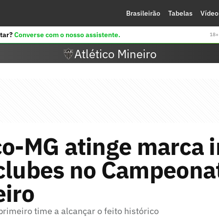
Brasileirão
Tabelas
Vídeo
tar?
Converse com o nosso assistente.
18+ 
Atlético Mineiro
co-MG atinge marca i
 clubes no Campeona
eiro
primeiro time a alcançar o feito histórico