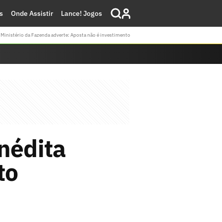
s
Onde Assistir
Lance! Jogos
Ministério da Fazenda adverte: Aposta não é investimento
nédita
to