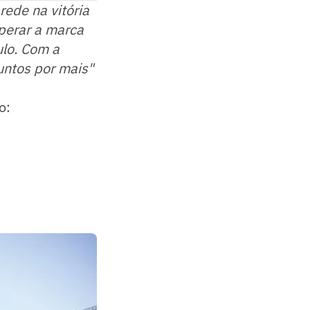
rede na vitória
uperar a marca
lo. Com a
untos por mais"
o: