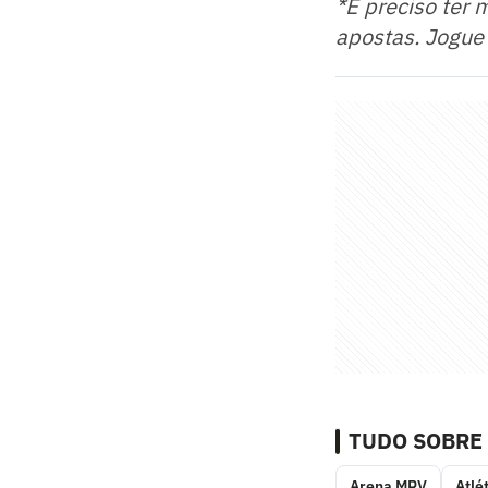
*É preciso ter 
apostas. Jogue
TUDO SOBRE
Arena MRV
Atlé